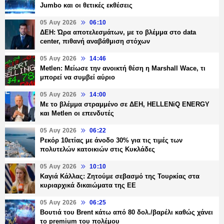
Jumbo και οι θετικές εκθέσεις
05 Αυγ 2026
06:10
ΔΕΗ: Ώρα αποτελεσμάτων, με το βλέμμα στο data
center, πιθανή αναβάθμιση στόχων
05 Αυγ 2026
14:46
Metlen: Μείωσε την ανοικτή θέση η Marshall Wace, τι
μπορεί να συμβεί αύριο
05 Αυγ 2026
14:00
Με το βλέμμα στραμμένο σε ΔΕΗ, HELLENiQ ENERGY
και Metlen οι επενδυτές
05 Αυγ 2026
06:22
Ρεκόρ 10ετίας με άνοδο 30% για τις τιμές των
πολυτελών κατοικιών στις Κυκλάδες
05 Αυγ 2026
10:10
Καγιά Κάλλας: Ζητούμε σεβασμό της Τουρκίας στα
κυριαρχικά δικαιώματα της ΕΕ
05 Αυγ 2026
06:25
Βουτιά του Brent κάτω από 80 δολ./βαρέλι καθώς χάνει
το premium του πολέμου