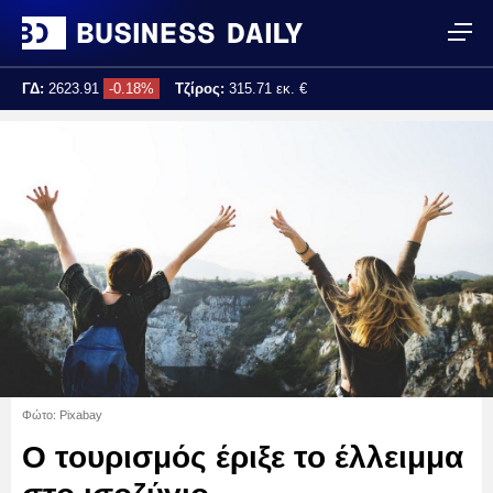
ΓΔ:
2623.91
-0.18%
Τζίρος:
315.71 εκ. €
Τελ. ενημέρωση:
17:25:04
Φώτο: Pixabay
Ο τουρισμός έριξε το έλλειμμα