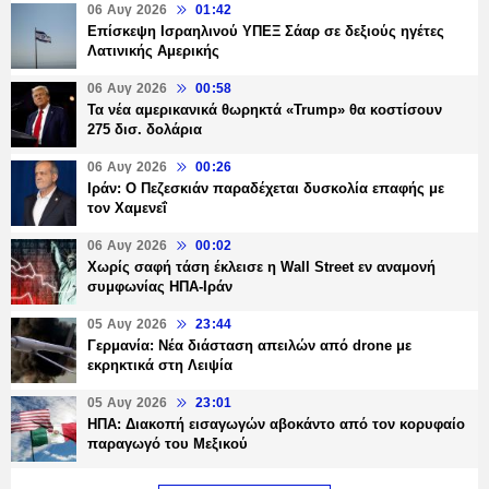
06 Αυγ 2026
01:42
Επίσκεψη Ισραηλινού ΥΠΕΞ Σάαρ σε δεξιούς ηγέτες
Λατινικής Αμερικής
06 Αυγ 2026
00:58
Τα νέα αμερικανικά θωρηκτά «Trump» θα κοστίσουν
275 δισ. δολάρια
06 Αυγ 2026
00:26
Ιράν: Ο Πεζεσκιάν παραδέχεται δυσκολία επαφής με
τον Χαμενεΐ
06 Αυγ 2026
00:02
Χωρίς σαφή τάση έκλεισε η Wall Street εν αναμονή
συμφωνίας ΗΠΑ-Ιράν
05 Αυγ 2026
23:44
Γερμανία: Νέα διάσταση απειλών από drone με
εκρηκτικά στη Λειψία
05 Αυγ 2026
23:01
ΗΠΑ: Διακοπή εισαγωγών αβοκάντο από τον κορυφαίο
παραγωγό του Μεξικού