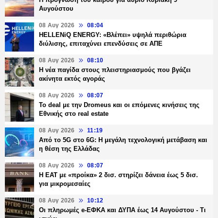
Αυγούστου
08 Αυγ 2026
08:04
HELLENiQ ENERGY: «Βλέπει» υψηλά περιθώρια
διύλισης, επιταχύνει επενδύσεις σε ΑΠΕ
08 Αυγ 2026
08:10
Η νέα παγίδα στους πλειστηριασμούς που βγάζει
ακίνητα εκτός αγοράς
08 Αυγ 2026
08:07
Το deal με την Dromeus και οι επόμενες κινήσεις της
Εθνικής στο real estate
08 Αυγ 2026
11:19
Από το 5G στο 6G: Η μεγάλη τεχνολογική μετάβαση και
η θέση της Ελλάδας
08 Αυγ 2026
08:07
Η ΕΑΤ με «προίκα» 2 δισ. στηρίζει δάνεια έως 5 δισ.
για μικρομεσαίες
08 Αυγ 2026
10:12
Οι πληρωμές e-ΕΦΚΑ και ΔΥΠΑ έως 14 Αυγούστου - Τι