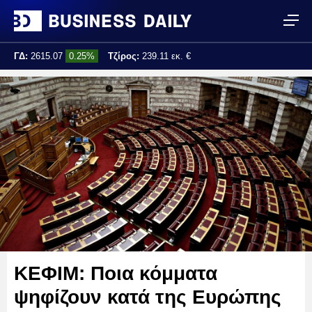
ΓΔ:
2615.07
0.25%
Τζίρος:
239.11 εκ. €
Τελ. ενημέρωση:
17:25:01
ΚΕΦΙΜ: Ποια κόμματα
ψηφίζουν κατά της Ευρώπης