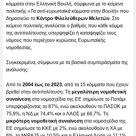
κόμματα στην Ελληνική Βουλή, σύμφωνα με το κείμενο
πολιτικής
«Τα αντί-ευρωπαϊκά κόμματα στην Βουλή»
που
δημοσιεύει το
Κέντρο Φιλελεύθερων Μελετών
. Στο
κείμενο πολιτικής αναλύεται ο βαθμός που κάθε κόμμα
της αντιπολίτευσης υπερψηφίζει ή καταψηφίζει τους
νόμους που περιέχουν κυρώσεις Ευρωπαϊκής
νομοθεσίας.
Συγκεκριμένα, σύμφωνα με τα βασικά συμπεράσματα της
ανάλυσης:
Από το
2004 έως το 2023
, από τα 15 κόμματα που έχουν
βρεθεί στην αντιπολίτευση: Τη
μεγαλύτερη νομοθετική
συναίνεση
στα νομοσχέδια της ΕΕ σημείωσε το Ποτάμι
υπερψηφίζοντας το 87%, ενώ ακολουθούν το ΠΑΣΟΚ με
75,9%, η ΝΔ με 74,4% και ο ΛΑΟΣ με 66,7%. Τη
μικρότερη νομοθετική συναίνεση
στα νομοσχέδια της
ΕΕ σημείωσε το ΚΚΕ με 2%, ενώ ακολουθούν η ΧΑ με
6%, το ΜέΡΑ25 με 10,5% και η Ελληνική Λύση με 11,1%.