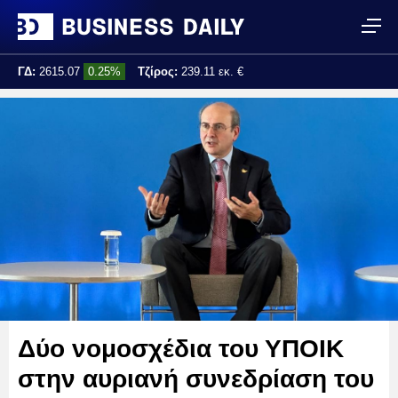
ΓΔ:
2615.07
0.25%
Τζίρος:
239.11 εκ. €
Τελ. ενημέρωση:
17:25:01
Δύο νομοσχέδια του ΥΠΟΙΚ
στην αυριανή συνεδρίαση του