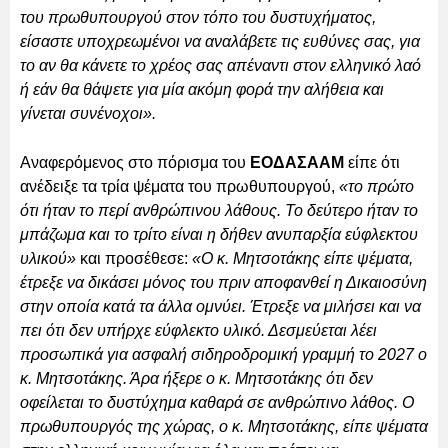
του πρωθυπουργού στον τόπο του δυστυχήματος,
είσαστε υποχρεωμένοι να αναλάβετε τις ευθύνες σας, για
το αν θα κάνετε το χρέος σας απέναντι στον ελληνικό λαό
ή εάν θα θάψετε για μία ακόμη φορά την αλήθεια και
γίνεται συνένοχοι».
Αναφερόμενος στο πόρισμα του
ΕΟΔΑΣΑΑΜ
είπε ότι
ανέδειξε τα τρία ψέματα του πρωθυπουργού,
«το πρώτο
ότι ήταν το περί ανθρώπινου λάθους. Το δεύτερο ήταν το
μπάζωμα και το τρίτο είναι η δήθεν ανυπαρξία εύφλεκτου
υλικού»
και προσέθεσε:
«Ο κ. Μητσοτάκης είπε ψέματα,
έτρεξε να δικάσει μόνος του πριν αποφανθεί η Δικαιοσύνη
στην οποία κατά τα άλλα ομνύει. Έτρεξε να μιλήσει και να
πει ότι δεν υπήρχε εύφλεκτο υλικό. Δεσμεύεται λέει
προσωπικά για ασφαλή σιδηροδρομική γραμμή το 2027 ο
κ. Μητσοτάκης. Άρα ήξερε ο κ. Μητσοτάκης ότι δεν
οφείλεται το δυστύχημα καθαρά σε ανθρώπινο λάθος. Ο
πρωθυπουργός της χώρας, ο κ. Μητσοτάκης, είπε ψέματα