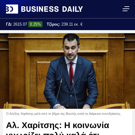
ΓΔ:
2615.07
0.25%
Τζίρος:
239.11 εκ. €
Τελ. ενημέρωση:
17:25:01
Ο Αλέξης Χαρίτσης μιλά από το βήμα της Βουλής κατά τη διάρκεια συνεδρίασης.
Αλ. Χαρίτσης: Η κοινωνία