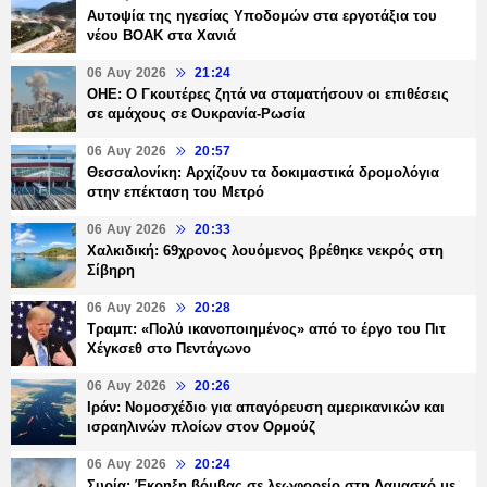
Αυτοψία της ηγεσίας Υποδομών στα εργοτάξια του
νέου ΒΟΑΚ στα Χανιά
06 Αυγ 2026
21:24
ΟΗΕ: Ο Γκουτέρες ζητά να σταματήσουν οι επιθέσεις
σε αμάχους σε Ουκρανία-Ρωσία
06 Αυγ 2026
20:57
Θεσσαλονίκη: Αρχίζουν τα δοκιμαστικά δρομολόγια
στην επέκταση του Μετρό
06 Αυγ 2026
20:33
Χαλκιδική: 69χρονος λουόμενος βρέθηκε νεκρός στη
Σίβηρη
06 Αυγ 2026
20:28
Τραμπ: «Πολύ ικανοποιημένος» από το έργο του Πιτ
Χέγκσεθ στο Πεντάγωνο
06 Αυγ 2026
20:26
Ιράν: Νομοσχέδιο για απαγόρευση αμερικανικών και
ισραηλινών πλοίων στον Ορμούζ
06 Αυγ 2026
20:24
Συρία: Έκρηξη βόμβας σε λεωφορείο στη Δαμασκό με