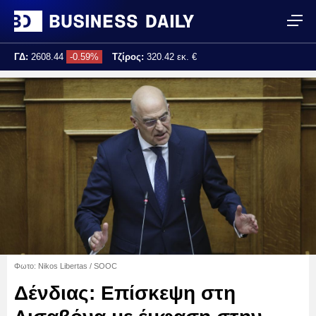
ΓΔ:
2608.44
-0.59%
Τζίρος:
320.42 εκ. €
Τελ. ενημέρωση:
17:25:02
Φωτο: Nikos Libertas / SOOC
Δένδιας: Επίσκεψη στη