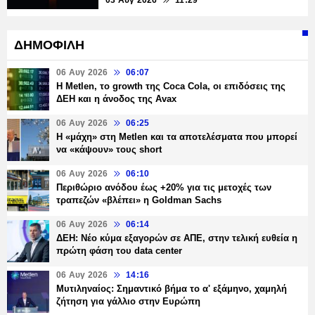
03 Αυγ 2026
11:29
ΔΗΜΟΦΙΛΗ
06 Αυγ 2026
06:07
H Metlen, το growth της Coca Cola, οι επιδόσεις της
ΔΕΗ και η άνοδος της Avax
06 Αυγ 2026
06:25
H «μάχη» στη Metlen και τα αποτελέσματα που μπορεί
να «κάψουν» τους short
06 Αυγ 2026
06:10
Περιθώριο ανόδου έως +20% για τις μετοχές των
τραπεζών «βλέπει» η Goldman Sachs
06 Αυγ 2026
06:14
ΔΕΗ: Νέο κύμα εξαγορών σε ΑΠΕ, στην τελική ευθεία η
πρώτη φάση του data center
06 Αυγ 2026
14:16
Μυτιληναίος: Σημαντικό βήμα το α' εξάμηνο, χαμηλή
ζήτηση για γάλλιο στην Ευρώπη