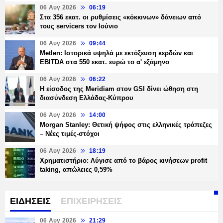
06 Αυγ 2026
06:19
Στα 356 εκατ. οι ρυθμίσεις «κόκκινων» δάνειων από
τους servicers τον Ιούνιο
06 Αυγ 2026
09:44
Metlen: Ιστορικά υψηλά με εκτόξευση κερδών και
EBITDA στα 550 εκατ. ευρώ το α' εξάμηνο
06 Αυγ 2026
06:22
Η είσοδος της Meridiam στον GSI δίνει ώθηση στη
διασύνδεση Ελλάδας-Κύπρου
06 Αυγ 2026
14:00
Morgan Stanley: Θετική ψήφος στις ελληνικές τράπεζες
– Νέες τιμές-στόχοι
06 Αυγ 2026
18:19
Χρηματιστήριο: Λύγισε από το βάρος κινήσεων profit
taking, απώλειες 0,59%
ΕΙΔΗΣΕΙΣ
ΕΠΙΧΕΙΡΗΣΕΙΣ
06 Αυγ 2026
21:29