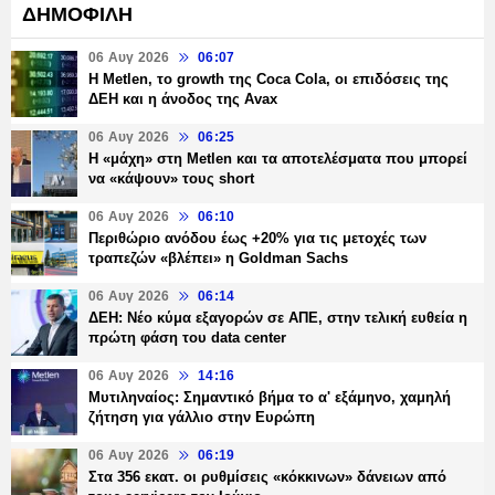
ΔΗΜΟΦΙΛΗ
06 Αυγ 2026
06:07
H Metlen, το growth της Coca Cola, οι επιδόσεις της
ΔΕΗ και η άνοδος της Avax
06 Αυγ 2026
06:25
H «μάχη» στη Metlen και τα αποτελέσματα που μπορεί
να «κάψουν» τους short
06 Αυγ 2026
06:10
Περιθώριο ανόδου έως +20% για τις μετοχές των
τραπεζών «βλέπει» η Goldman Sachs
06 Αυγ 2026
06:14
ΔΕΗ: Νέο κύμα εξαγορών σε ΑΠΕ, στην τελική ευθεία η
πρώτη φάση του data center
06 Αυγ 2026
14:16
Μυτιληναίος: Σημαντικό βήμα το α' εξάμηνο, χαμηλή
ζήτηση για γάλλιο στην Ευρώπη
06 Αυγ 2026
06:19
Στα 356 εκατ. οι ρυθμίσεις «κόκκινων» δάνειων από