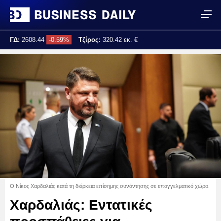
ΓΔ:
2608.44
-0.59%
Τζίρος:
320.42 εκ. €
Τελ. ενημέρωση:
17:25:02
Ο Νίκος Χαρδαλιάς κατά τη διάρκεια επίσημης συνάντησης σε επαγγελματικό χώρο.
Χαρδαλιάς: Εντατικές