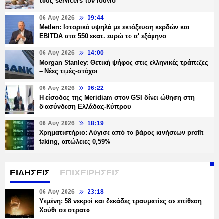
τους servicers τον Ιούνιο
06 Αυγ 2026
09:44
Metlen: Ιστορικά υψηλά με εκτόξευση κερδών και
EBITDA στα 550 εκατ. ευρώ το α' εξάμηνο
06 Αυγ 2026
14:00
Morgan Stanley: Θετική ψήφος στις ελληνικές τράπεζες
– Νέες τιμές-στόχοι
06 Αυγ 2026
06:22
Η είσοδος της Meridiam στον GSI δίνει ώθηση στη
διασύνδεση Ελλάδας-Κύπρου
06 Αυγ 2026
18:19
Χρηματιστήριο: Λύγισε από το βάρος κινήσεων profit
taking, απώλειες 0,59%
ΕΙΔΗΣΕΙΣ
ΕΠΙΧΕΙΡΗΣΕΙΣ
06 Αυγ 2026
23:18
Υεμένη: 58 νεκροί και δεκάδες τραυματίες σε επίθεση
Χούθι σε στρατό