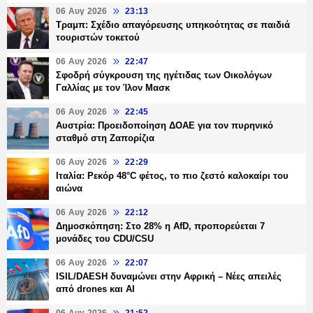
06 Αυγ 2026
23:13
Τραμπ: Σχέδιο απαγόρευσης υπηκοότητας σε παιδιά
τουριστών τοκετού
06 Αυγ 2026
22:47
Σφοδρή σύγκρουση της ηγέτιδας των Οικολόγων
Γαλλίας με τον Ίλον Μασκ
06 Αυγ 2026
22:45
Αυστρία: Προειδοποίηση ΔΟΑΕ για τον πυρηνικό
σταθμό στη Ζαπορίζια
06 Αυγ 2026
22:29
Ιταλία: Ρεκόρ 48°C φέτος, το πιο ζεστό καλοκαίρι του
αιώνα
06 Αυγ 2026
22:12
Δημοσκόπηση: Στο 28% η AfD, προπορεύεται 7
μονάδες του CDU/CSU
06 Αυγ 2026
22:07
ISIL/DAESH δυναμώνει στην Αφρική – Νέες απειλές
από drones και AI