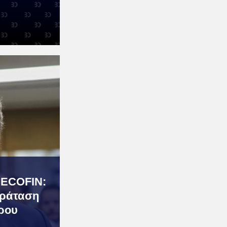
 ECOFIN:
αράταση
όρου