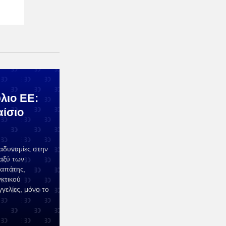
λιο ΕΕ:
αίσιο
αδυναμίες στην
αξύ των
 απάτης,
κτικού
γελίες, μόνο το
.