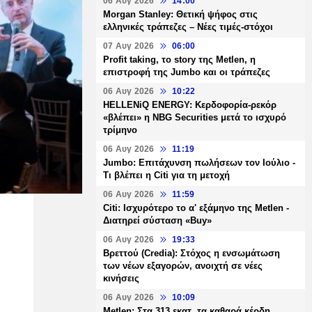
06 Αυγ 2026
14:00
Morgan Stanley: Θετική ψήφος στις
ελληνικές τράπεζες – Νέες τιμές-στόχοι
07 Αυγ 2026
06:00
Profit taking, το story της Metlen, η
επιστροφή της Jumbo και οι τράπεζες
06 Αυγ 2026
10:22
HELLENiQ ENERGY: Κερδοφορία-ρεκόρ
«βλέπει» η NBG Securities μετά το ισχυρό
τρίμηνο
06 Αυγ 2026
11:19
Jumbo: Επιτάχυνση πωλήσεων τον Ιούλιο -
Τι βλέπει η Citi για τη μετοχή
06 Αυγ 2026
11:59
Citi: Ισχυρότερο το α' εξάμηνο της Metlen -
Διατηρεί σύσταση «Buy»
06 Αυγ 2026
19:33
Βρεττού (Credia): Στόχος η ενσωμάτωση
των νέων εξαγορών, ανοιχτή σε νέες
κινήσεις
06 Αυγ 2026
10:09
Metlen: Στα 313 εκατ. τα καθαρά κέρδη,