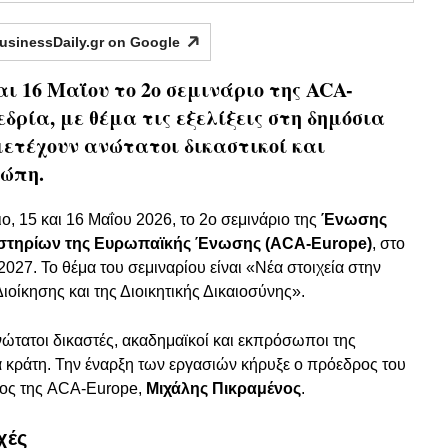
usinessDaily.gr on
Google
αι 16 Μαΐου το 2ο σεμινάριο της ACA-
εδρία, με θέμα τις εξελίξεις στη δημόσια
μετέχουν ανώτατοι δικαστικοί και
ρώπη.
ιο, 15 και 16 Μαΐου 2026, το 2ο σεμινάριο της
Ένωσης
αστηρίων της Ευρωπαϊκής Ένωσης (ACA-Europe)
, στο
027. Το θέμα του σεμιναρίου είναι «Νέα στοιχεία στην
ιοίκησης και της Διοικητικής Δικαιοσύνης».
νώτατοι δικαστές, ακαδημαϊκοί και εκπρόσωποι της
 κράτη. Την έναρξη των εργασιών κήρυξε ο πρόεδρος του
ρος της ACA-Europe,
Μιχάλης Πικραμένος
.
χές