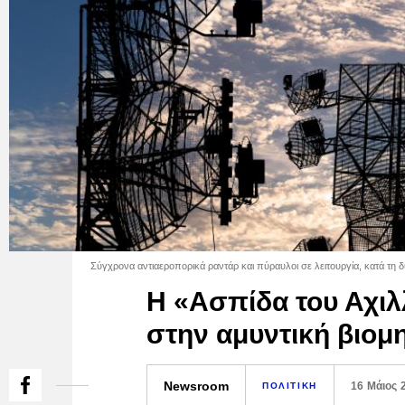
Σύγχρονα αντιαεροπορικά ραντάρ και πύραυλοι σε λειτουργία, κατά τη δ
Η «Ασπίδα του Αχιλλ
στην αμυντική βιομ
Newsroom
16 Μάιος 
ΠΟΛΙΤΙΚΗ