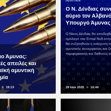
ΠΟΛΙΤΙΚΗ
Ο Ν. Δένδιας συν
αύριο τον Αλβαν
Υπουργό Άμυνας 
Ο Νίκος Δένδιας θα υποδεχθε
ομόλογό του Ermal Nufi στη
θα συζητηθούν η ενίσχυση τ
αμυντικής συνεργασίας και ζ
περιφερειακής και διεθνούς 
ιο Άμυνας:
ές απειλές και
ϊκή αμυντική
ομία
16:10
28 Ιουν 2026
14:44