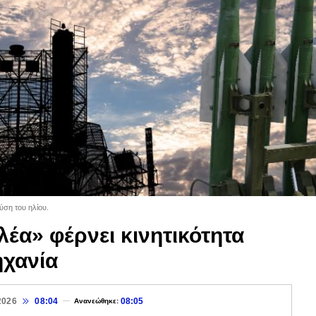
ύση του ηλίου.
έα» φέρνει κινητικότητα
ηχανία
2026
08:04
08:05
Ανανεώθηκε: