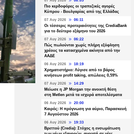
07 Αυγ 2026
06:05
Πιο κερδοφόρες οι τραπεζικές αγορές
Κύπρου - Βουλγαρίας από της Ελλάδας
07 Αυγ 2026
06:11
Οι τέσσερις προτεραιότητες της CrediaBank
για το δεύτερο εξάμηνο του 2026
07 Αυγ 2026
06:22
Πώς πωλούνται χωρίς πλήρη εξόφληση
χρέους τα κατασχεμένα ακίνητα από την
ΑΑΔΕ
06 Αυγ 2026
18:19
Χρηματιστήριο: Λύγισε από το βάρος
κινήσεων profit taking, απώλειες 0,59%
07 Αυγ 2026
14:29
Μείωσε η JP Morgan την ανοικτή θέση
στη Metlen μετά τα ισχυρά αποτελέσματα
06 Αυγ 2026
20:00
Καιρός: Η πρόγνωση για αύριο, Παρασκευή
7 Αυγούστου 2026
06 Αυγ 2026
19:33
Βρεττού (Credia): Στόχος η ενσωμάτωση
των νέων εξαγορών, ανοιχτή σε νέες