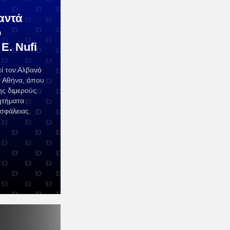
αντά
ό
E. Nufi
ί τον Αλβανό
ν Αθήνα, όπου
ης διμερούς
ητήματα
ασφάλειας.