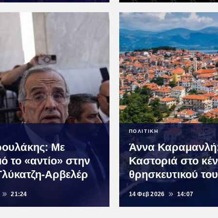
ΠΟΛΙΤΙΚΗ
ρουλάκης: Με
Άννα Καραμανλή
ό το «αντίο» στην
Καστοριά στο κέν
Γλύκατζη-Αρβελέρ
θρησκευτικού το
21:24
14 Φεβ 2026
14:07