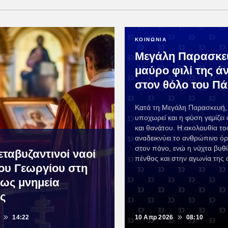
ΚΟΙΝΩΝΙΑ
Μεγάλη Παρασκευ
μαύρο φιλί της ά
στον θόλο του Π
Κατά τη Μεγάλη Παρασκευή,
υποχωρεί και η φύση γεμίζει 
και θανάτου. Η ακολουθία το
αναδεικνύει το ανθρώπινο ό
στον πόνο, ενώ η νύχτα βυθί
εταβυζαντινοί ναοί
πένθος και στην αγωνία της 
ίου Γεωργίου στη
ως μνημεία
ας
14:22
10 Απρ 2026
08:10