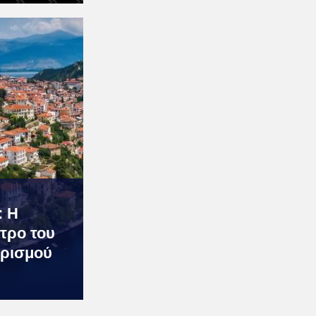
: Η
τρο του
υρισμού