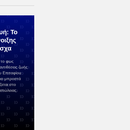
ή: Το
νοιξης
άσχα
 το φως
αντιθέσεις ζωής
υ Επιταφίου
ριο μπροστά
ζεται στο
απώλειας.