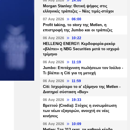
06 Αυγ 2026
14:00
Morgan Stanley: Θετική ψήφος στις
ελληνικές τράπεζες – Νέες τιμές-στόχοι
07 Αυγ 2026
06:00
Profit taking, το story της Metlen, η
επιστροφή της Jumbo και οι τράπεζες
06 Αυγ 2026
10:22
HELLENiQ ENERGY: Κερδοφορία-ρεκόρ
«βλέπει» η NBG Securities μετά το ισχυρό
τρίμηνο
06 Αυγ 2026
11:19
Jumbo: Επιτάχυνση πωλήσεων τον Ιούλιο -
Τι βλέπει η Citi για τη μετοχή
06 Αυγ 2026
11:59
Citi: Ισχυρότερο το α' εξάμηνο της Metlen -
Διατηρεί σύσταση «Buy»
06 Αυγ 2026
19:33
Βρεττού (Credia): Στόχος η ενσωμάτωση
των νέων εξαγορών, ανοιχτή σε νέες
κινήσεις
06 Αυγ 2026
10:09
Metlen: Στα 313 εκατ. τα καθαρά κέρδη,