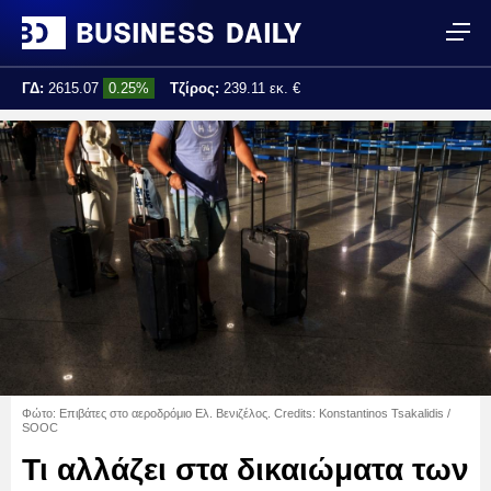
ΓΔ:
2615.07
0.25%
Τζίρος:
239.11 εκ. €
Τελ. ενημέρωση:
17:25:01
Φώτο: Επιβάτες στο αεροδρόμιο Ελ. Βενιζέλος. Credits: Konstantinos Tsakalidis /
SOOC
Τι αλλάζει στα δικαιώματα των