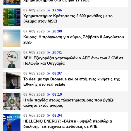
Χρηματιστηρίου στα υψηλά 17 ετών
07 Αυγ 2026
17:46
Χρηματιστήριο: Κράτησε τις 2.600 μονάδες με το
βλέμμα στον MSCI
07 Αυγ 2026
20:00
Καιρός: Η πρόγνωση για αύριο, Σάββατο 8 Αυγούστου
2026
07 Αυγ 2026
20:41
ΔΕΗ: Εξαγοράζει χαρτοφυλάκιο ΑΠΕ άνω των 2 GW σε
Πολωνία και Ουγγαρία
08 Αυγ 2026
08:07
Το deal με την Dromeus και οι επόμενες κινήσεις της
Εθνικής στο real estate
08 Αυγ 2026
08:10
Η νέα παγίδα στους πλειστηριασμούς που βγάζει
ακίνητα εκτός αγοράς
08 Αυγ 2026
08:04
HELLENiQ ENERGY: «Βλέπει» υψηλά περιθώρια
διύλισης, επιταχύνει επενδύσεις σε ΑΠΕ