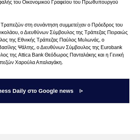
φαλής του Οικονομικού Γραφείου του Πρωθυπουργού
 Τραπεζών στη συνάντηση συμμετείχαν ο Πρόεδρος του
νικολάου, ο Διευθύνων Σύμβουλος της Τράπεζας Πειραιώς
λος της Εθνικής Τράπεζας Παύλος Μυλωνάς, ο
Bασίλης Ψάλτης, ο Διευθύνων Σύμβουλος της Εurobank
ος της Attica Bank Θεόδωρος Πανταλάκης και η Γενική
απεζών Χαρούλα Απαλαγάκη.
ness Daily στο Google news