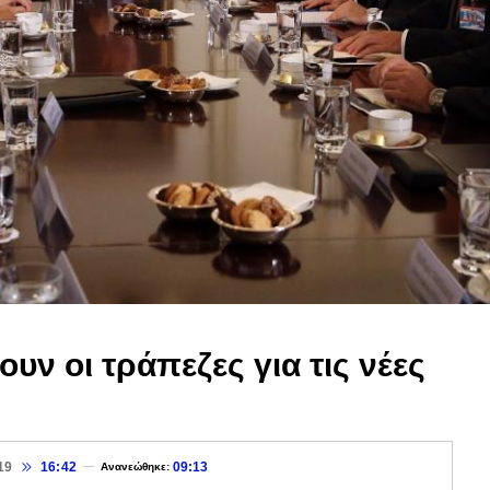
ν οι τράπεζες για τις νέες
19
16:42
09:13
Ανανεώθηκε: