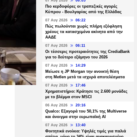
07 Αυγ 2026
06:05
Πιο κερδοφόρες οι τραπεζικές αγορές
Κύπρου - Βουλγαρίας από της Ελλάδας
07 Αυγ 2026
06:22
Πώς πωλούνται χωρίς πλήρη εξόφληση
χρέους τα κατασχεμένα ακίνητα από την
ΑΑΔΕ
07 Αυγ 2026
06:11
Οι τέσσερις προτεραιότητες της CrediaBank
για το δεύτερο εξάμηνο του 2026
07 Αυγ 2026
14:29
Μείωσε η JP Morgan την ανοικτή θέση
στη Metlen μετά τα ισχυρά αποτελέσματα
07 Αυγ 2026
17:46
Χρηματιστήριο: Κράτησε τις 2.600 μονάδες
με το βλέμμα στον MSCI
06 Αυγ 2026
20:16
Qualco: Εξαγορά του 50,1% της Multiverse
και άνοιγμα στην ευρωπαϊκή AI
07 Αυγ 2026
13:40
Φοιτητικά ενοίκια: Υψηλές τιμές για παλιά
σπίτια, μόνο το 34% είναι ανακαινισμένο