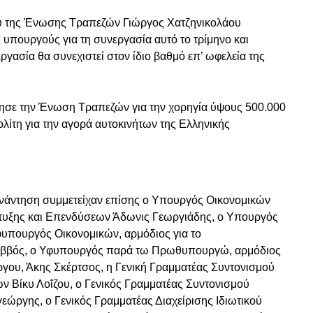
ου της Ένωσης Τραπεζών Γιώργος Χατζηνικολάου
υπουργούς για τη συνεργασία αυτό το τρίμηνο και
ργασία θα συνεχιστεί στον ίδιο βαθμό επ’ ωφελεία της
ησε την Ένωση Τραπεζών για την χορηγία ύψους 500.000
ίτη για την αγορά αυτοκινήτων της Ελληνικής
νάντηση συμμετείχαν επίσης ο Υπουργός Οικονομικών
τυξης και Επενδύσεων Άδωνις Γεωργιάδης, ο Υπουργός
φυπουργός Οικονομικών, αρμόδιος για το
Ζαββός, ο Υφυπουργός παρά τω Πρωθυπουργώ, αρμόδιος
ργου, Άκης Σκέρτσος, η Γενική Γραμματέας Συντονισμού
ν Βίκυ Λοΐζου, ο Γενικός Γραμματέας Συντονισμού
ώργης, ο Γενικός Γραμματέας Διαχείρισης Ιδιωτικού