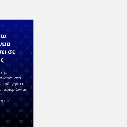
τα
νεια
ει σε
ις
 της
 πλαφόν στα
να οδηγήσει σε
, περιορίζοντας
ι
ση σε