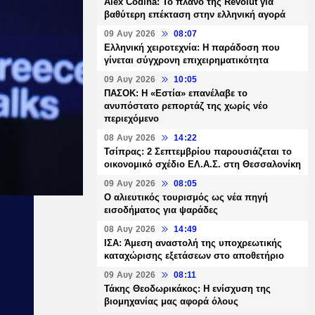
Alex Codina: Το πλάνο της Revolut για
βαθύτερη επέκταση στην ελληνική αγορά
09 Αυγ 2026
08:07
Ελληνική χειροτεχνία: Η παράδοση που
γίνεται σύγχρονη επιχειρηματικότητα
09 Αυγ 2026
10:05
ΠΑΣΟΚ: Η «Εστία» επανέλαβε το
ανυπόστατο ρεπορτάζ της χωρίς νέο
περιεχόμενο
08 Αυγ 2026
14:22
Τσίπρας: 2 Σεπτεμβρίου παρουσιάζεται το
οικονομικό σχέδιο ΕΛ.Α.Σ. στη Θεσσαλονίκη
09 Αυγ 2026
08:05
Ο αλιευτικός τουρισμός ως νέα πηγή
εισοδήματος για ψαράδες
08 Αυγ 2026
14:49
ΙΣΑ: Άμεση αναστολή της υποχρεωτικής
καταχώρισης εξετάσεων στο αποθετήριο
09 Αυγ 2026
08:11
Τάκης Θεοδωρικάκος: Η ενίσχυση της
βιομηχανίας μας αφορά όλους