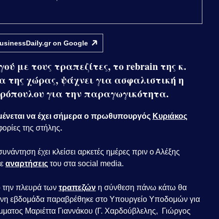
usinessDaily.gr on
Google
ύ με τους τραπεζίτες, το rebrain της κ.
 της χώρας, ψάχνει για ασφαλιστική η
ρόπουλου για την παραγωγικότητα.
αμένεται να έχει σήμερα ο πρωθυπουργός
Κυριάκος
ορίες της στήλης
.
συνάντηση έχει κλείσει αρκετές ημέρες πριν ο Αλέξης
με
αναρτήσεις
του στα social media.
ό την πλευρά των
τραπεζών
η σύνθεση πάνω κάτω θα
ύμενη εβδομάδα παραβρέθηκε στο Υπουργείο Υποδομών για
μματος Μαριέττα Γιαννάκου (Γ. Χαρδούβλελης, Γιώργος