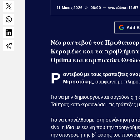
11 Μάιος 2026
06:00
11:57
Ανανεώθηκε:
Add B
Νέο ραντεβού του Πρωθυπουργο
Κεραμέως και τα προβλήματα
Οptima και καμπανάκι Θεοδω
Ρ
αντεβού με τους τραπεζίτες αν
Μητσοτάκης
,
σύμφωνα με πληροφ
Για να μην δημιουργούνται συγχύσεις η 
Τσίπρας κατακεραυνώσει τις τράπεζες 
Για να επανέλθουμε στη συνάντηση απ
είναι η ίδια με εκείνη που την προηγο
την υπογραφή της β΄ φασης του προγρά