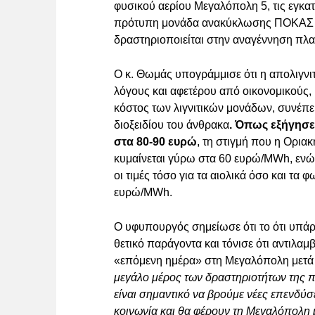
φυσικού αερίου Μεγαλόπολη 5, τις εγκα
πρότυπη μονάδα ανακύκλωσης ΠΟΚΑΣ
δραστηριοποιείται στην αναγέννηση π
Ο κ. Θωμάς υπογράμμισε ότι η απολιγν
λόγους και αφετέρου από οικονομικούς,
κόστος των λιγνιτικών μονάδων, συνέπ
διοξειδίου του άνθρακα
. Όπως εξήγησε
στα 80-90 ευρώ
, τη στιγμή που η Οριακ
κυμαίνεται γύρω στα 60 ευρώ/MWh, ενώ 
οι τιμές τόσο για τα αιολικά όσο και τ
ευρώ/MWh.
Ο υφυπουργός σημείωσε ότι το ότι υπά
θετικό παράγοντα και τόνισε ότι αντιλαμ
«επόμενη ημέρα» στη Μεγαλόπολη μετά 
μεγάλο μέρος των δραστηριοτήτων της π
είναι σημαντικό να βρούμε νέες επενδύσ
κοινωνία και θα φέρουν τη Μεγαλόπολη