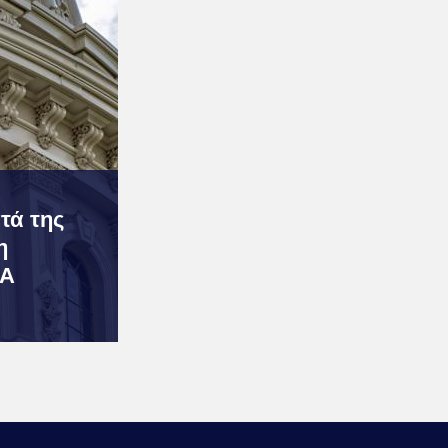
τά της
η
ΠΑ