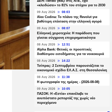
ΔΕΗ: Πατάει γκάζι στις ΑΠΕ, έχει
«κλειδώσει» το 81% του στόχου για το 2030
09 Αυγ 2026
08:03
Alex Codina: Το πλάνο της Revolut για
βαθύτερη επέκταση στην ελληνική αγορά
09 Αυγ 2026
08:07
Ελληνική χειροτεχνία: Η παράδοση που
γίνεται σύγχρονη επιχειρηματικότητα
08 Αυγ 2026
12:51
Alpha Bank: Θετικές οι προοπτικές
διαθέσιμου εισοδήματος για τα νοικοκυριά
08 Αυγ 2026
14:22
Τσίπρας: 2 Σεπτεμβρίου παρουσιάζεται το
οικονομικό σχέδιο ΕΛ.Α.Σ. στη Θεσσαλονίκη
08 Αυγ 2026
11:38
Η φωτογραφία της ημέρας - (2026-08-08)
09 Αυγ 2026
10:05
ΠΑΣΟΚ: Η «Εστία» επανέλαβε το
ανυπόστατο ρεπορτάζ της χωρίς νέο
περιεχόμενο