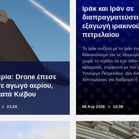
Ιράκ και Ιράν σε
διαπραγματεύσει
εξαγωγή ιρακινο
πετρελαίου
Το Ιράκ συζητά με το Ιράν έν
διακανονισμό για τις εξαγωγέ
χωρίς το σχέδιο να έχει τεθεί
εφαρμογή, σύμφωνα με τον Ι
Υπουργό Πετρελαίου. Δεν δ
ρία: Drone έπεσε
λεπτομέρειες για διαδρομή ή
σε αγωγό αερίου,
κατά Κιέβου
21:24
08 Αυγ 2026
14:08