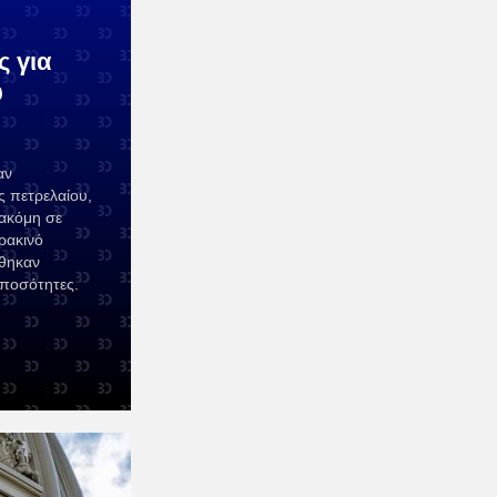
ς για
ύ
αν
ς πετρελαίου,
 ακόμη σε
ρακινό
όθηκαν
 ποσότητες.