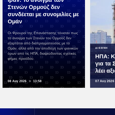
Στενών Ορμούζ δεν
συνδέεται με συνομιλίες με
Ομάν
Οι Φρουροί της Επανάστασης τόνισαν πως
το άνοιγμα των Στενών του Ορμούζ δεν
εξαρτάται από διαπραγματεύσεις με το
Ομάν, αλλά από την αποδοχή των ιρανικών
ΔΙΕΘΝΗ
όρων από τις ΗΠΑ, διαψεύδοντας σχετικές
ΗΠΑ: Κ
φήμες προόδου.
για τα 
λέει α
08 Αυγ 2026
13:58
07 Αυγ 2026