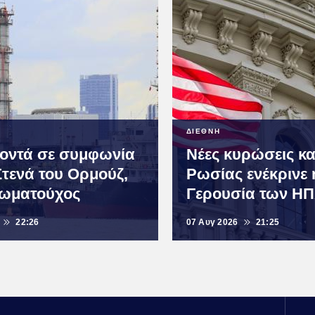
ΔΙΕΘΝΗ
οντά σε συμφωνία
Νέες κυρώσεις κα
Στενά του Ορμούζ,
Ρωσίας ενέκρινε 
ξιωματούχος
Γερουσία των Η
22:26
07 Αυγ 2026
21:25