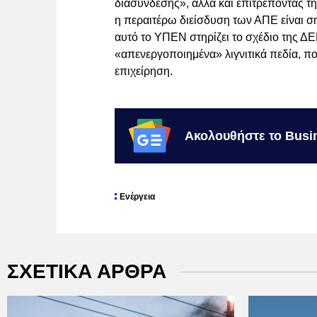
διασύνδεσης», αλλά και επιτρέποντας τ
η περαιτέρω διείσδυση των ΑΠΕ είναι ση
αυτό το ΥΠΕΝ στηρίζει το σχέδιο της Δ
«απενεργοποιημένα» λιγνιτικά πεδία, που
επιχείρηση.
Ακολουθήστε το Busi
Ενέργεια
ΣΧΕΤΙΚΑ ΑΡΘΡΑ