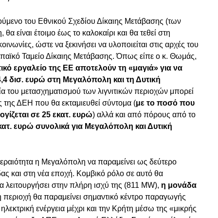
ητούμενο του Εθνικού Σχεδίου Δίκαιης Μετάβασης (των
 θα είναι έτοιμο έως το καλοκαίρι και θα τεθεί στη
κοινωνίες, ώστε να ξεκινήσει να υλοποιείται στις αρχές του
παϊκό Ταμείο Δίκαιης Μετάβασης. Όπως είπε ο κ. Θωμάς,
ικό εργαλείο της ΕΕ αποτελούν τη «μαγιά» για να
4 δισ. ευρώ στη Μεγαλόπολη και τη Δυτική
σία του μετασχηματισμού των λιγνιτικών περιοχών μπορεί
ος της ΔΕΗ που θα εκταμιευθεί σύντομα (
με το ποσό που
γίζεται σε 25 εκατ. ευρώ
) αλλά και από πόρους από το
κατ. ευρώ συνολικά για Μεγαλόπολη και Δυτική
εραιότητα η Μεγαλόπολη να παραμείνει ως δεύτερο
ας και στη νέα εποχή. Κομβικό ρόλο σε αυτό θα
 να λειτουργήσει στην πλήρη ισχύ της (811 MW),
η μονάδα
 περιοχή θα παραμείνει σημαντικό κέντρο παραγωγής
 ηλεκτρική ενέργεια μέχρι και την Κρήτη μέσω της «μικρής