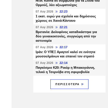
ΗΠΑ: Κοντά σε συμφωνία για τα Στενά του
Ορμούζ, λέει αξιωματούχος
07 Αυγ 2026
22:23
1 εκατ. ευρώ για σχολεία και δημόσιους
χώρους σε Χανιά-Κάντανο
07 Αυγ 2026
22:21
Βρετανία: Δολοφόνος καταδικάστηκε για
δύο γυναικοκτονίες, συγγνώμη από την
αστυνομία
07 Αυγ 2026
22:17
Ιράν: Ο ΥΠΕΞ Αραγτσί καλεί σε ενότητα
μουσουλμάνων και επαινεί τον στρατό
07 Αυγ 2026
22:14
Παγκόσμιο Κ20: Ρεκόρ η Μπακογιάννη,
τελικό η Τσερνόβα στη σφυροβολία
ΠΕΡΙΣΣΟΤΕΡΑ