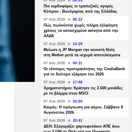
07 Αυγ 2026
06:05
Πιο κερδοφόρες οι τραπεζικές αγορές
Κύπρου - Βουλγαρίας από της Ελλάδας
07 Αυγ 2026
06:22
Πώς πωλούνται χωρίς πλήρη εξόφληση
χρέους τα κατασχεμένα ακίνητα από την
ΑΑΔΕ
07 Αυγ 2026
14:29
Μείωσε η JP Morgan την ανοικτή θέση
στη Metlen μετά τα ισχυρά αποτελέσματα
07 Αυγ 2026
06:11
Οι τέσσερις προτεραιότητες της CrediaBank
για το δεύτερο εξάμηνο του 2026
07 Αυγ 2026
17:46
Χρηματιστήριο: Κράτησε τις 2.600 μονάδες
με το βλέμμα στον MSCI
07 Αυγ 2026
20:00
Καιρός: Η πρόγνωση για αύριο, Σάββατο 8
Αυγούστου 2026
07 Αυγ 2026
20:41
ΔΕΗ: Εξαγοράζει χαρτοφυλάκιο ΑΠΕ άνω
των 2 GW σε Πολωνία και Ουγγαρία