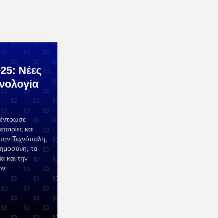
25: Νέες
χνολογία
κέντρωσε
ταιρίες και
στην Τεχνόπολη,
οημοσύνη, τα
α και την
ων.