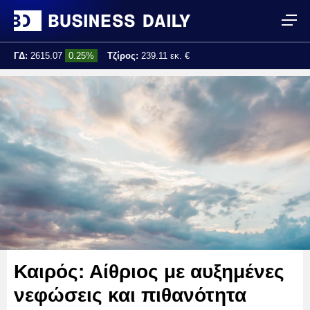
ΓΔ:
2615.07
0.25%
Τζίρος:
239.11 εκ. €
Τελ. ενημέρωση:
17:25:01
Καιρός: Αίθριος με αυξημένες
νεφώσεις και πιθανότητα