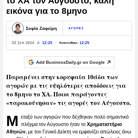
το ΧΑ τον Αύγουστο, καλή
εικόνα για το 8μηνο
Σοφία Ζαφείρη
ΑΓΟΡΕΣ
02 Σεπ 2024
12:25
12:25
Ανανεώθηκε:
Add BusinessDaily.gr on
Google
Παραμένει στην κορυφαία 10άδα των
αγορών με τις υψηλότερες αποδόσεις για
το 8μηνο το ΧΑ. Ποιοι παράγοντες
«ταρακούνησαν» τις αγορές τον Αύγουστο.
Μ
εταξύ των αγορών που δέχθηκαν πολύ σημαντικό
πλήγμα τον Αύγουστο ήταν το
Χρηματιστήριο
Αθηνών
, με τον Γενικό Δείκτη να εμφανίζει απώλειες άνω