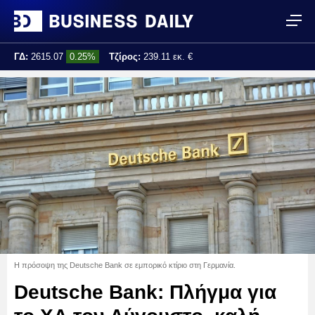
ΓΔ:
2615.07
0.25%
Τζίρος:
239.11 εκ. €
Τελ. ενημέρωση:
17:25:01
Η πρόσοψη της Deutsche Bank σε εμπορικό κτίριο στη Γερμανία.
Deutsche Bank: Πλήγμα για