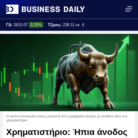
ΓΔ:
2615.07
0.25%
Τζίρος:
239.11 εκ. €
Τελ. ενημέρωση:
17:25:01
Η εικόνα απεικονίζει ταύρο μπροστά από γραφήματα αγοράς με ανοδική τάση στο
χρηματιστήριο.
Χρηματιστήριο: Ήπια άνοδος