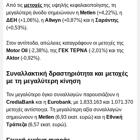
Από τις
μετοχές
της υψηλής κεφαλαιοποίησης, τη
μεγαλύτερη άνοδο σημειώνουν η
Metlen
(+4,22%), η
ΔΕΗ
(+1,06%), η
Allwyn
(+0,87%) και η
Σαράντης
(+0,53%).
Στον αντίποδα, απώλειες καταγράφουν οι μετοχές της
Motor Oil
(-2,38%), της
ΓΕΚ ΤΕΡΝΑ
(-2,01%) και της
Aktor
(-0,92%).
Συναλλακτική δραστηριότητα και μετοχές
με τη μεγαλύτερη κίνηση
Τον μεγαλύτερο όγκο συναλλαγών παρουσιάζουν η
CrediaBank
και η
Eurobank
, με 1.833.163 και 1.071.370
μετοχές αντίστοιχα. Τη μεγαλύτερη αξία συναλλαγών
σημειώνουν η
Metlen
(6,93 εκατ. ευρώ) και η
Εθνική
Τράπεζα
(6,57 εκατ. ευρώ).
Γενική εικόνα αγοράς