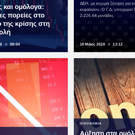
ΔΕΗ, με ισχυρή ζήτηση για τ
ς και ομόλογα:
κεφαλαίου. Ο Γ.Δ. υποχωρεί 
ες πορείες στο
2.226,64 μονάδες.
ο της κρίσης στη
ολή
26
08:04
18 Μάιος 2026
13:12
ΟΙΚΟΝΟΜΙΑ
Αύξηση στα ομόλ