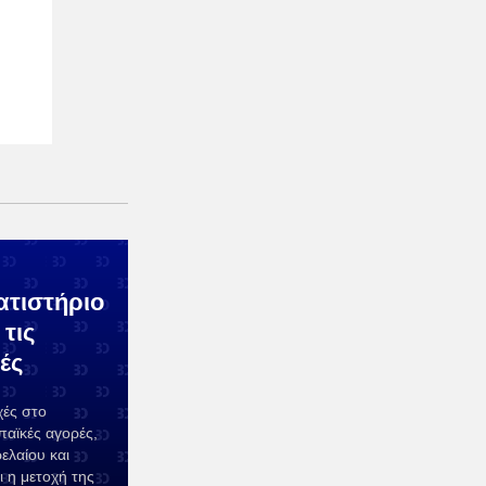
ατιστήριο
τις
ές
χές στο
παϊκές αγορές,
ελαίου και
 η μετοχή της