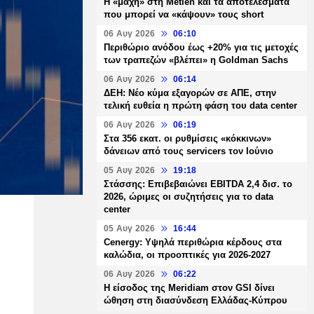
H «μάχη» στη Metlen και τα αποτελέσματα
που μπορεί να «κάψουν» τους short
06 Αυγ 2026
06:10
Περιθώριο ανόδου έως +20% για τις μετοχές
των τραπεζών «βλέπει» η Goldman Sachs
06 Αυγ 2026
06:14
ΔΕΗ: Νέο κύμα εξαγορών σε ΑΠΕ, στην
τελική ευθεία η πρώτη φάση του data center
06 Αυγ 2026
06:19
Στα 356 εκατ. οι ρυθμίσεις «κόκκινων»
δάνειων από τους servicers τον Ιούνιο
05 Αυγ 2026
19:18
Στάσσης: Επιβεβαιώνει EBITDA 2,4 δισ. το
2026, ώριμες οι συζητήσεις για το data
center
05 Αυγ 2026
16:44
Cenergy: Υψηλά περιθώρια κέρδους στα
καλώδια, οι προοπτικές για 2026-2027
06 Αυγ 2026
06:22
Η είσοδος της Meridiam στον GSI δίνει
ώθηση στη διασύνδεση Ελλάδας-Κύπρου