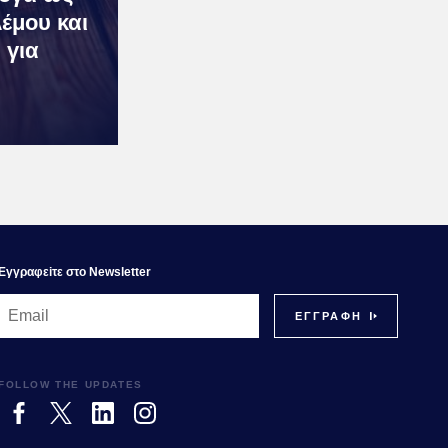
έμου και
 για
Εγγραφεiτε στο Newsletter
FOLLOW THE UPDATES