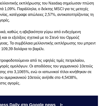
α μελλοντικής εκπλήρωσης του Nasdaq σημείωσαν πτώση
 1,09%. Παράλληλα, ο δείκτης MSCI για τις μετοχές
νίας, κατέγραψε απώλειες 2,57%, αντικατοπτρίζοντας τη
γορές.
ικά, καθώς η αβεβαιότητα γύρω από ενδεχόμενη
αι οι εξελίξεις σχετικά με το Στενό του Ορμούζ
ργειας. Τα συμβόλαια μελλοντικής εκπλήρωσης του μπρεντ
109,39 δολάρια το βαρέλι.
 τροφοδοτούμενοι από τις υψηλές τιμές πετρελαίου,
αγορές ομολόγων. Οι αποδόσεις του γερμανικού 10ετούς
ης στο 3,1065%, ενώ οι ιαπωνικοί τίτλοι κινήθηκαν σε
του αμερικανικού 10ετούς ανήλθε στο 4,5438%,
στις αγορές.
ness Daily στο Google news