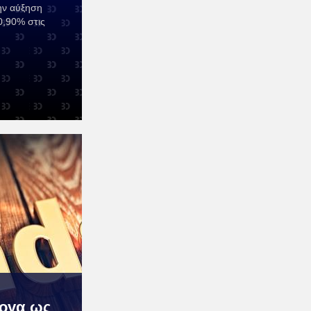
ην αύξηση
0,90% στις
ογα ως