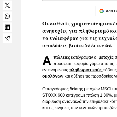
Add B
Οι διεθνείς χρηματιστηριακέ
ανησυχίες για πληθωρισμό κα
το ενδιαφέρον για τις τεχνολ
αποδόσεις βασικών δεικτών.
Α
πώλειες
κατέγραψαν οι
μετοχές
σ
πρόσφατη ευφορία γύρω από τις τ
εντεινόμενους
πληθωριστικούς
φόβους.
ομολόγων
και αύξησε τις προσδοκίες γ
Ο παγκόσμιος δείκτης μετοχών MSCI υ
STOXX 600 κατέγραψε πτώση 1,36%, μετ
διόρθωση αντανακλά την επιφυλακτικότ
και τις κινήσεις των κεντρικών τραπεζών