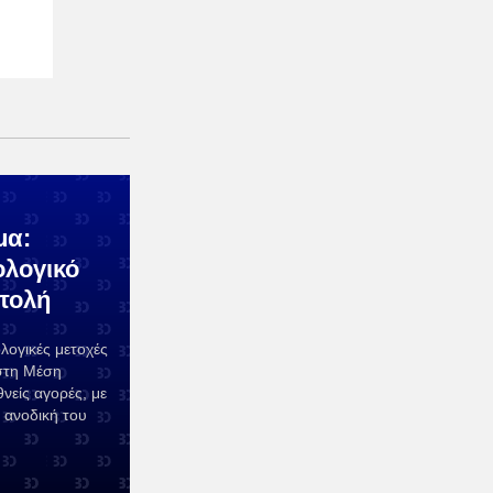
μα:
ολογικό
ατολή
λογικές μετοχές
 στη Μέση
νείς αγορές, με
ν ανοδική του