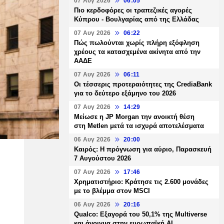
07 Αυγ 2026
06:05
Πιο κερδοφόρες οι τραπεζικές αγορές
Κύπρου - Βουλγαρίας από της Ελλάδας
07 Αυγ 2026
06:22
Πώς πωλούνται χωρίς πλήρη εξόφληση
χρέους τα κατασχεμένα ακίνητα από την
ΑΑΔΕ
07 Αυγ 2026
06:11
Οι τέσσερις προτεραιότητες της CrediaBank
για το δεύτερο εξάμηνο του 2026
07 Αυγ 2026
14:29
Μείωσε η JP Morgan την ανοικτή θέση
στη Metlen μετά τα ισχυρά αποτελέσματα
06 Αυγ 2026
20:00
Καιρός: Η πρόγνωση για αύριο, Παρασκευή
7 Αυγούστου 2026
07 Αυγ 2026
17:46
Χρηματιστήριο: Κράτησε τις 2.600 μονάδες
με το βλέμμα στον MSCI
06 Αυγ 2026
20:16
Qualco: Εξαγορά του 50,1% της Multiverse
και άνοιγμα στην ευρωπαϊκή AI