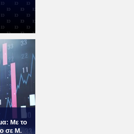
μα: Με το
ο σε Μ.