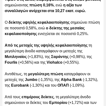
σημειώνοντας
πτώση 0,16%
, ενώ
η αξία των
συναλλαγών ανέρχεται στα 10,27 εκατ. ευρώ.
Ο
δείκτης υψηλής κεφαλαιοποίησης
σημειώνει πτώση
σε ποσοστό 0,58%, ενώ
ο δείκτης της μεσαίας
κεφαλαιοποίησης
ενισχύεται σε ποσοστό 0,25%.
Από τις μετοχές της υψηλής κεφαλαιοποίησης
τη
μεγαλύτερη άνοδο καταγράφουν οι μετοχές της
Μυτιληναίος
(+1,83%), της
Σαράντης
(+0,98%), της
Fourlis
(+0,56%) και της
Viohalco
(+0,55%).
Αντιθέτως, τη
μεγαλύτερη πτώση
καταγράφουν οι
μετοχές της
Jumbo
(-1,35%), της
Alpha Bank
(-1,32%),
της
Eurobank
(-1,30%) και του
ΟΠΑΠ
(-1,09%).
Από τους
επιμέρους δείκτες
, τη μεγαλύτερη άνοδο
σημειώνουν οι δείκτες του
Εμπορίου
(+1,72%) και των