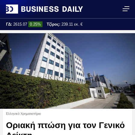
ΓΔ:
2615.07
0.25%
Τζίρος:
239.11 εκ. €
Τελ. ενημέρωση:
17:25:01
Ελληνικό Χρηματιστήριο
Οριακή πτώση για τον Γενικό