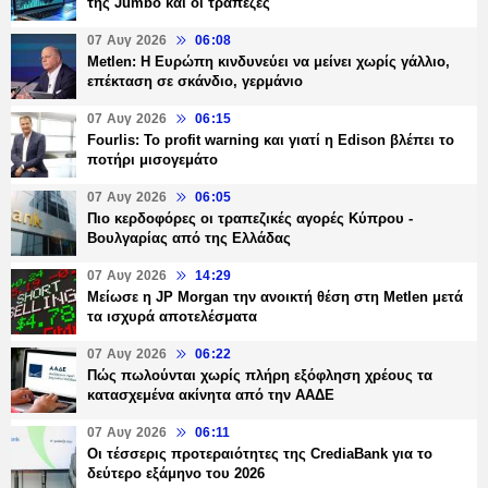
της Jumbo και οι τράπεζες
07 Αυγ 2026
06:08
Metlen: Η Ευρώπη κινδυνεύει να μείνει χωρίς γάλλιο,
επέκταση σε σκάνδιο, γερμάνιο
07 Αυγ 2026
06:15
Fourlis: Το profit warning και γιατί η Edison βλέπει το
ποτήρι μισογεμάτο
07 Αυγ 2026
06:05
Πιο κερδοφόρες οι τραπεζικές αγορές Κύπρου -
Βουλγαρίας από της Ελλάδας
07 Αυγ 2026
14:29
Μείωσε η JP Morgan την ανοικτή θέση στη Metlen μετά
τα ισχυρά αποτελέσματα
07 Αυγ 2026
06:22
Πώς πωλούνται χωρίς πλήρη εξόφληση χρέους τα
κατασχεμένα ακίνητα από την ΑΑΔΕ
07 Αυγ 2026
06:11
Οι τέσσερις προτεραιότητες της CrediaBank για το
δεύτερο εξάμηνο του 2026