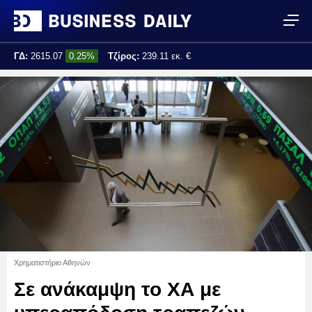
ΓΔ:
2615.07
0.25%
Τζίρος:
239.11 εκ. €
Τελ. ενημέρωση:
17:25:01
Χρηματιστήριο Αθηνών
Σε ανάκαμψη το ΧΑ με