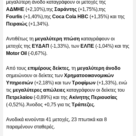
μεγαλύτερη άνοδο καταγράφουν οι μετοχές της
ΑΔΜΗΕ
(+2,10%),της
Σαράντης
(+1,75%),της
Fourlis
(+1,40%),της
Coca Cola HBC
(+1,35%) και της
Πειραιώς
(+1,34%).
Αντιθέτως τη
μεγαλύτερη πτώση
καταγράφουν οι
μετοχές της
ΕΥΔΑΠ
(-1,33%), των
ΕΛΠΕ
(-1,04%) και της
Motor Oil
(-0,67%).
Από τους
επιμέρους δείκτες
, τη
μεγαλύτερη άνοδο
σημειώνουν οι δείκτες των
Χρηματοοικονομικών
Υπηρεσιών
(+2,18%) και των
Τροφίμων
(+1,33%), ενώ
τις
μεγαλύτερες απώλειες
καταγράφουν οι δείκτες του
Πετρελαίου
(-0,89%) και της
Ακίνητης Περιουσίας
(-0,52%). Άνοδος +0,75 για τις
Τράπεζες
.
Ανοδικά κινούνται 41 μετοχές, 23 πτωτικά και 8
παραμένουν σταθερές.