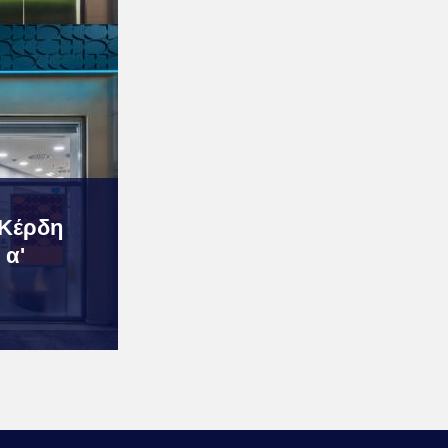
 Κέρδη
 α'