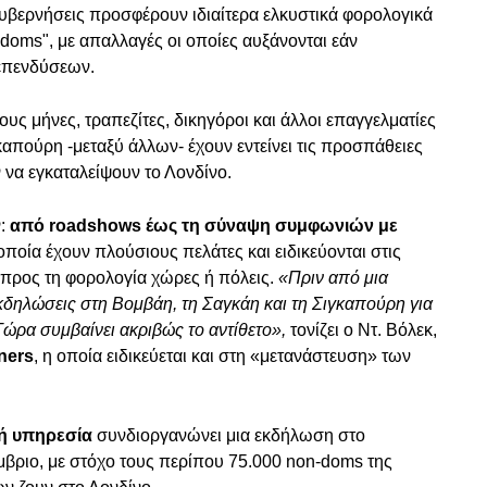
υβερνήσεις προσφέρουν ιδιαίτερα ελκυστικά φορολογικά
doms", με απαλλαγές οι οποίες αυξάνονται εάν
επενδύσεων.
υς μήνες, τραπεζίτες, δικηγόροι και άλλοι επαγγελματίες
καπούρη -μεταξύ άλλων- έχουν εντείνει τις προσπάθειες
να εγκαταλείψουν το Λονδίνο.
ν:
από roadshows έως τη σύναψη συμφωνιών με
οποία έχουν πλούσιους πελάτες και ειδικεύονται στις
ς προς τη φορολογία χώρες ή πόλεις.
«Πριν από μια
δηλώσεις στη Βομβάη, τη Σαγκάη και τη Σιγκαπούρη για
Τώρα συμβαίνει ακριβώς το αντίθετο»,
τονίζει ο Ντ. Βόλεκ,
ners
, η οποία ειδικεύεται και στη «μετανάστευση» των
κή υπηρεσία
συνδιοργανώνει μια εκδήλωση στο
μβριο, με στόχο τους περίπου 75.000 non-doms της