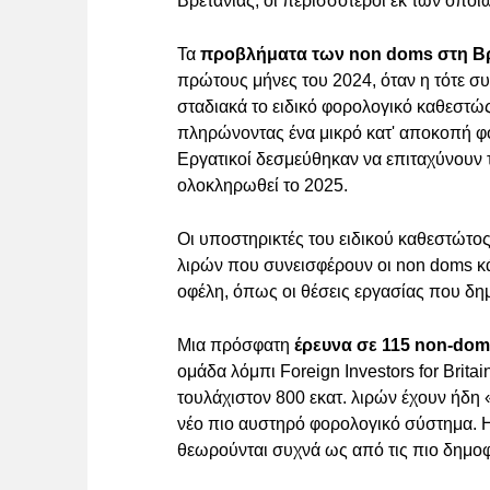
Βρετανίας, οι περισσότεροι εκ των οποί
Τα
προβλήματα των non doms στη Β
πρώτους μήνες του 2024, όταν η τότε σ
σταδιακά το ειδικό φορολογικό καθεστώ
πληρώνοντας ένα μικρό κατ' αποκοπή φό
Εργατικοί δεσμεύθηκαν να επιταχύνουν 
ολοκληρωθεί το 2025.
Οι υποστηρικτές του ειδικού καθεστώτο
λιρών που συνεισφέρουν οι non doms κά
οφέλη, όπως οι θέσεις εργασίας που δη
Μια πρόσφατη
έρευνα σε 115 non-dom
ομάδα λόμπι Foreign Investors for Brit
τουλάχιστον 800 εκατ. λιρών έχουν ήδη «
νέο πιο αυστηρό φορολογικό σύστημα. Η 
θεωρούνται συχνά ως από τις πιο δημοφι