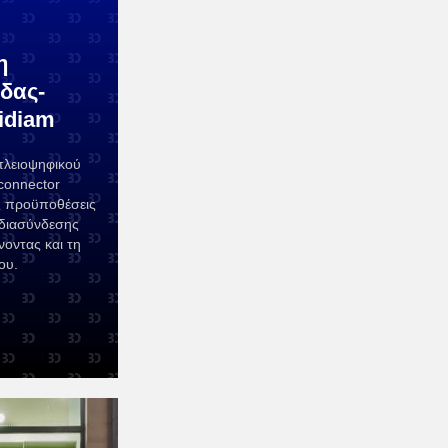
η
δας-
idiam
πλειοψηφικού
connector
τις προϋποθέσεις
 διασύνδεσης
οντας και τη
ου.