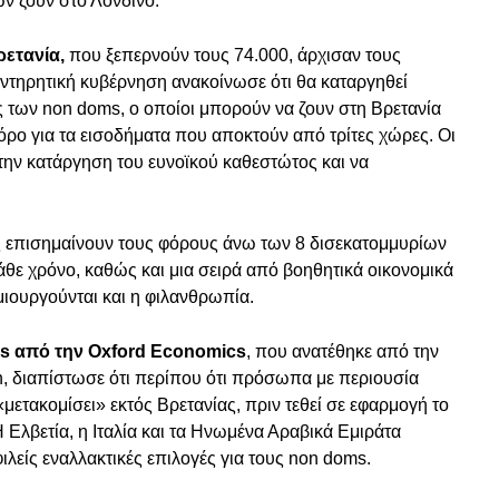
ων ζουν στο Λονδίνο.
ρετανία,
που ξεπερνούν τους 74.000, άρχισαν τους
υντηρητική κυβέρνηση ανακοίνωσε ότι θα καταργηθεί
ς των non doms, ο οποίοι μπορούν να ζουν στη Βρετανία
ρο για τα εισοδήματα που αποκτούν από τρίτες χώρες. Οι
την κατάργηση του ευνοϊκού καθεστώτος και να
ς επισημαίνουν τους φόρους άνω των 8 δισεκατομμυρίων
θε χρόνο, καθώς και μια σειρά από βοηθητικά οικονομικά
μιουργούνται και η φιλανθρωπία.
s από την Oxford Economics
, που ανατέθηκε από την
ain, διαπίστωσε ότι περίπου ότι πρόσωπα με περιουσία
μετακομίσει» εκτός Βρετανίας, πριν τεθεί σε εφαρμογή το
Ελβετία, η Ιταλία και τα Ηνωμένα Αραβικά Εμιράτα
λείς εναλλακτικές επιλογές για τους non doms.