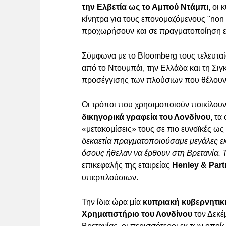
την Ελβετία ως το Αμπού Ντάμπι,
οι κ
κίνητρα για τους επονομαζόμενους "non 
προχωρήσουν και σε πραγματοποίηση 
Σύμφωνα με το Bloomberg τους τελευταίο
από το Ντουμπάι, την Ελλάδα και τη Σιγ
προσέγγισης των πλούσιων που θέλουν 
Οι τρόποι που χρησιμοποιούν ποικίλου
δικηγορικά γραφεία του Λονδίνου,
τα 
«μετακομίσεις» τους σε πιο ευνοϊκές ω
δεκαετία πραγματοποιούσαμε μεγάλες εκ
όσους ήθελαν να έρθουν στη Βρετανία. 
επικεφαλής της εταιρείας
Henley & Part
υπερπλούσιων.
Την ίδια ώρα μία
κυπριακή κυβερνητι
Χρηματιστήριο του Λονδίνου
τον Δεκέ