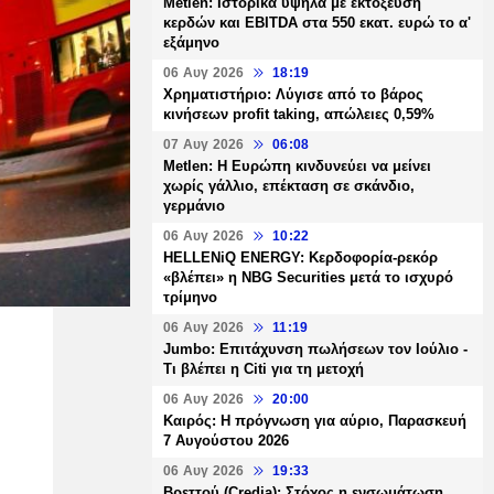
Metlen: Ιστορικά υψηλά με εκτόξευση
κερδών και EBITDA στα 550 εκατ. ευρώ το α'
εξάμηνο
06 Αυγ 2026
18:19
Χρηματιστήριο: Λύγισε από το βάρος
κινήσεων profit taking, απώλειες 0,59%
07 Αυγ 2026
06:08
Metlen: Η Ευρώπη κινδυνεύει να μείνει
χωρίς γάλλιο, επέκταση σε σκάνδιο,
γερμάνιο
06 Αυγ 2026
10:22
HELLENiQ ENERGY: Κερδοφορία-ρεκόρ
«βλέπει» η NBG Securities μετά το ισχυρό
τρίμηνο
06 Αυγ 2026
11:19
Jumbo: Επιτάχυνση πωλήσεων τον Ιούλιο -
Τι βλέπει η Citi για τη μετοχή
06 Αυγ 2026
20:00
Καιρός: Η πρόγνωση για αύριο, Παρασκευή
7 Αυγούστου 2026
06 Αυγ 2026
19:33
Βρεττού (Credia): Στόχος η ενσωμάτωση