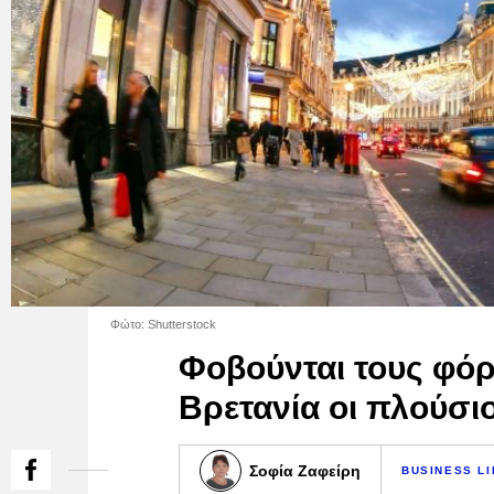
Φώτο: Shutterstock
Φοβούνται τους φόρ
Βρετανία οι πλούσιο
Σοφία Ζαφείρη
BUSINESS LI