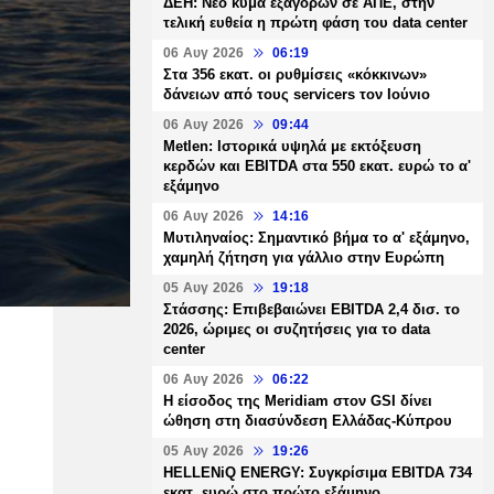
ΔΕΗ: Νέο κύμα εξαγορών σε ΑΠΕ, στην
τελική ευθεία η πρώτη φάση του data center
06 Αυγ 2026
06:19
Στα 356 εκατ. οι ρυθμίσεις «κόκκινων»
δάνειων από τους servicers τον Ιούνιο
06 Αυγ 2026
09:44
Metlen: Ιστορικά υψηλά με εκτόξευση
κερδών και EBITDA στα 550 εκατ. ευρώ το α'
εξάμηνο
06 Αυγ 2026
14:16
Μυτιληναίος: Σημαντικό βήμα το α' εξάμηνο,
χαμηλή ζήτηση για γάλλιο στην Ευρώπη
05 Αυγ 2026
19:18
Στάσσης: Επιβεβαιώνει EBITDA 2,4 δισ. το
2026, ώριμες οι συζητήσεις για το data
center
06 Αυγ 2026
06:22
Η είσοδος της Meridiam στον GSI δίνει
ώθηση στη διασύνδεση Ελλάδας-Κύπρου
05 Αυγ 2026
19:26
HELLENiQ ENERGY: Συγκρίσιμα EBITDA 734
εκατ. ευρώ στο πρώτο εξάμηνο