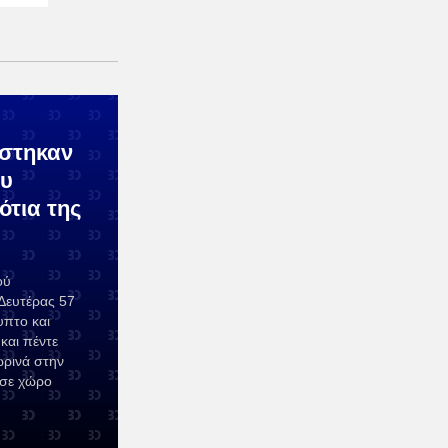
ίστηκαν
ου
ότια της
ού
Δευτέρας 57
υπτο και
και πέντε
ωρινά στην
 σε χώρο