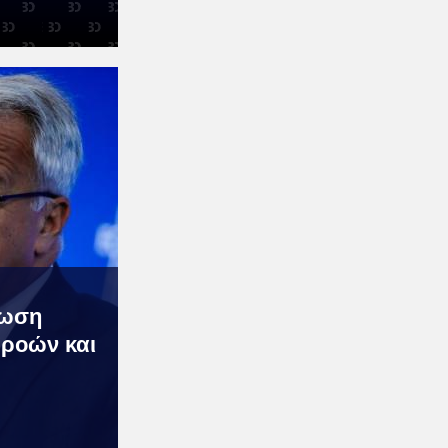
ίωση
 ροών και