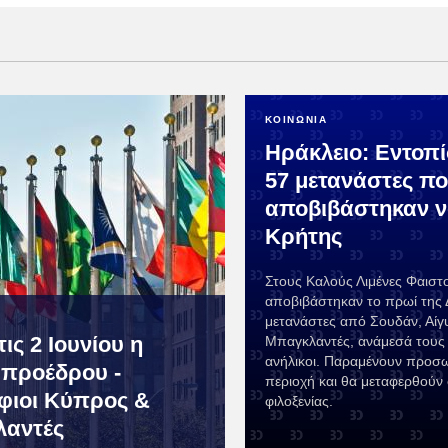
ΚΟΙΝΩΝΙΑ
Ηράκλειο: Εντοπ
57 μετανάστες π
αποβιβάστηκαν ν
Κρήτης
Στους Καλούς Λιμένες Φαιστ
αποβιβάστηκαν το πρωί της 
μετανάστες από Σουδάν, Αίγ
ις 2 Ιουνίου η
Μπαγκλαντές, ανάμεσά τους 
ανήλικοι. Παραμένουν προσ
 προέδρου -
περιοχή και θα μεταφερθούν
ιοι Κύπρος &
φιλοξενίας.
λαντές