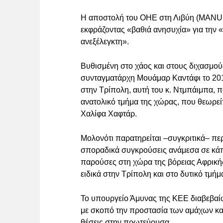
Η αποστολή του ΟΗΕ στη Λιβύη (MANUL)
εκφράζοντας «βαθιά ανησυχία» για την 
ανεξέλεγκτη».
Βυθισμένη στο χάος και στους διχασμού
συνταγματάρχη Μουάμαρ Καντάφι το 2011
στην Τρίπολη, αυτή του κ. Ντμπάιμπα, π
ανατολικό τμήμα της χώρας, που θεωρείτ
Χαλίφα Χαφτάρ.
Μολονότι παρατηρείται –συγκριτικά– πε
σποραδικά συγκρούσεις ανάμεσα σε κάπ
παρούσες στη χώρα της βόρειας Αφρικής
ειδικά στην Τρίπολη και στο δυτικό τμήμ
Το υπουργείο Άμυνας της ΚΕΕ διαβεβα
με σκοπό την προστασία των αμάχων κα
θέσεις στην πρωτεύουσα.