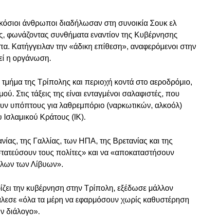
κόσιοι άνθρωποι διαδήλωσαν στη συνοικία Σουκ ελ
, φωνάζοντας συνθήματα εναντίον της Κυβέρνησης
πα. Κατήγγειλαν την «άδικη επίθεση», αναφερόμενοι στην
ί η οργάνωση.
 τμήμα της Τρίπολης και περιοχή κοντά στο αεροδρόμιο,
ύ. Στις τάξεις της είναι ενταγμένοι σαλαφιστές, που
υν υπόπτους για λαθρεμπόριο (ναρκωτικών, αλκοόλ)
 Ισλαμικού Κράτους (ΙΚ).
νίας, της Γαλλίας, των ΗΠΑ, της Βρετανίας και της
στατεύσουν τους πολίτες» και να «αποκαταστήσουν
όλων των Λίβυων».
ζει την κυβέρνηση στην Τρίπολη, εξέδωσε μάλλον
άλεσε «όλα τα μέρη να εφαρμόσουν χωρίς καθυστέρηση
ν διάλογο».