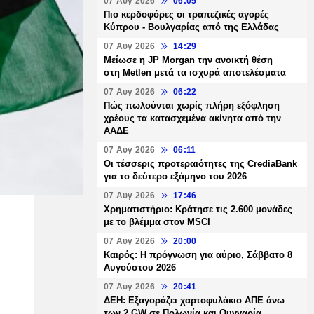
07 Αυγ 2026
06:05
Πιο κερδοφόρες οι τραπεζικές αγορές
Κύπρου - Βουλγαρίας από της Ελλάδας
07 Αυγ 2026
14:29
Μείωσε η JP Morgan την ανοικτή θέση
στη Metlen μετά τα ισχυρά αποτελέσματα
07 Αυγ 2026
06:22
Πώς πωλούνται χωρίς πλήρη εξόφληση
χρέους τα κατασχεμένα ακίνητα από την
ΑΑΔΕ
07 Αυγ 2026
06:11
Οι τέσσερις προτεραιότητες της CrediaBank
για το δεύτερο εξάμηνο του 2026
07 Αυγ 2026
17:46
Χρηματιστήριο: Κράτησε τις 2.600 μονάδες
με το βλέμμα στον MSCI
07 Αυγ 2026
20:00
Καιρός: Η πρόγνωση για αύριο, Σάββατο 8
Αυγούστου 2026
07 Αυγ 2026
20:41
ΔΕΗ: Εξαγοράζει χαρτοφυλάκιο ΑΠΕ άνω
των 2 GW σε Πολωνία και Ουγγαρία