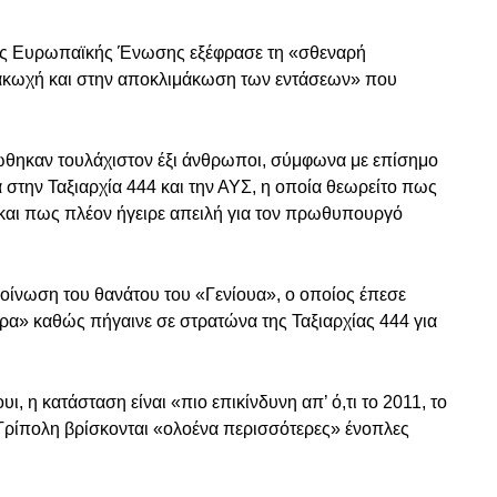
της Ευρωπαϊκής Ένωσης εξέφρασε τη «σθεναρή
νακωχή και στην αποκλιμάκωση των εντάσεων» που
τώθηκαν τουλάχιστον έξι άνθρωποι, σύμφωνα με επίσημο
 στην Ταξιαρχία 444 και την ΑΥΣ, η οποία θεωρείτο πως
 και πως πλέον ήγειρε απειλή για τον πρωθυπουργό
οίνωση του θανάτου του «Γενίουα», ο οποίος έπεσε
δρα» καθώς πήγαινε σε στρατώνα της Ταξιαρχίας 444 για
 η κατάσταση είναι «πιο επικίνδυνη απ’ ό,τι το 2011, το
ς Τρίπολη βρίσκονται «ολοένα περισσότερες» ένοπλες