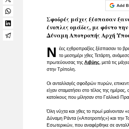
Add B
Σφοδρές μάχες ξέσπασαν ξαν
ένοπλες ομάδες, με φόντο τη
Δύναμη Αποτροπής Αρχή Υποσ
Ν
έες εχθροπραξίες ξέσπασαν το βρά
το μεσημέρι χθες Τετάρτη, ανάμεσ
πρωτεύουσας της
Λιβύης
, μετά τις μάχ
στην Τρίπολη.
Οι ανταλλαγές σφοδρών πυρών, επικεντρ
είχαν σταματήσει στο τέλος της ημέρας,
κατοίκους που μίλησαν στο Γαλλικό Πρα
Όλη νύχτα και χθες το πρωί μαίνονταν «
Δύναμη Ράντα («Αποτροπής») και την Τ
Εσωτερικών, που αναφέρθηκε σε ανταλλ