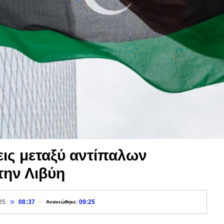
ις μεταξύ αντίπαλων
ην Λιβύη
25
08:37
09:25
Ανανεώθηκε: