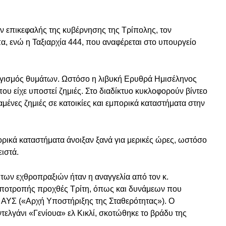
 επικεφαλής της κυβέρνησης της Τρίπολης, τον
 ενώ η Ταξιαρχία 444, που αναφέρεται στο υπουργείο
ογισμός θυμάτων. Ωστόσο η λιβυκή Ερυθρά Ημισέληνος
υ είχε υποστεί ζημιές. Στο διαδίκτυο κυκλοφορούν βίντεο
μένες ζημιές σε κατοικίες και εμπορικά καταστήματα στην
ορικά καταστήματα άνοιξαν ξανά για μερικές ώρες, ωστόσο
ειστά.
των εχθροπραξιών ήταν η αναγγελία από τον κ.
Αποτροπής προχθές Τρίτη, όπως και δυνάμεων που
 ΑΥΣ («Αρχή Υποστήριξης της Σταθερότητας»). Ο
ντελγάνι «Γενίουα» ελ Κικλί, σκοτώθηκε το βράδυ της