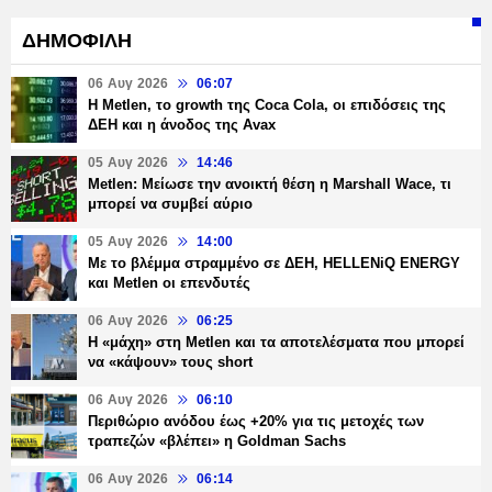
ΔΗΜΟΦΙΛΗ
06 Αυγ 2026
06:07
H Metlen, το growth της Coca Cola, οι επιδόσεις της
ΔΕΗ και η άνοδος της Avax
05 Αυγ 2026
14:46
Metlen: Μείωσε την ανοικτή θέση η Marshall Wace, τι
μπορεί να συμβεί αύριο
05 Αυγ 2026
14:00
Με το βλέμμα στραμμένο σε ΔΕΗ, HELLENiQ ENERGY
και Metlen οι επενδυτές
06 Αυγ 2026
06:25
H «μάχη» στη Metlen και τα αποτελέσματα που μπορεί
να «κάψουν» τους short
06 Αυγ 2026
06:10
Περιθώριο ανόδου έως +20% για τις μετοχές των
τραπεζών «βλέπει» η Goldman Sachs
06 Αυγ 2026
06:14