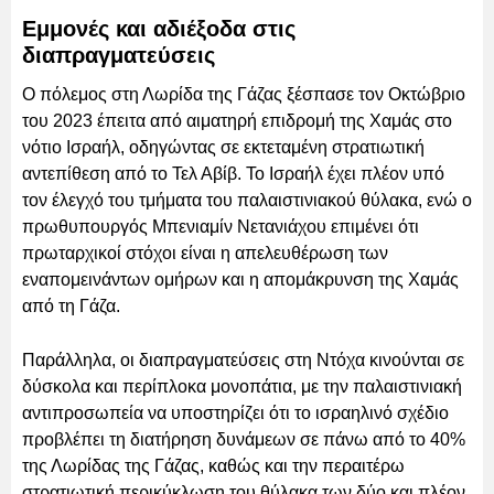
Εμμονές και αδιέξοδα στις
διαπραγματεύσεις
Ο πόλεμος στη Λωρίδα της Γάζας ξέσπασε τον Οκτώβριο
του 2023 έπειτα από αιματηρή επιδρομή της Χαμάς στο
νότιο Ισραήλ, οδηγώντας σε εκτεταμένη στρατιωτική
αντεπίθεση από το Τελ Αβίβ. Το Ισραήλ έχει πλέον υπό
τον έλεγχό του τμήματα του παλαιστινιακού θύλακα, ενώ ο
πρωθυπουργός Μπενιαμίν Νετανιάχου επιμένει ότι
πρωταρχικοί στόχοι είναι η απελευθέρωση των
εναπομεινάντων ομήρων και η απομάκρυνση της Χαμάς
από τη Γάζα.
Παράλληλα, οι διαπραγματεύσεις στη Ντόχα κινούνται σε
δύσκολα και περίπλοκα μονοπάτια, με την παλαιστινιακή
αντιπροσωπεία να υποστηρίζει ότι το ισραηλινό σχέδιο
προβλέπει τη διατήρηση δυνάμεων σε πάνω από το 40%
της Λωρίδας της Γάζας, καθώς και την περαιτέρω
στρατιωτική περικύκλωση του θύλακα των δύο και πλέον