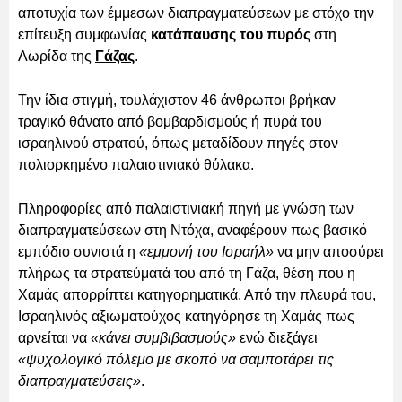
αποτυχία των έμμεσων διαπραγματεύσεων με στόχο την
επίτευξη συμφωνίας
κατάπαυσης του πυρός
στη
Λωρίδα της
Γάζας
.
Την ίδια στιγμή, τουλάχιστον 46 άνθρωποι βρήκαν
τραγικό θάνατο από βομβαρδισμούς ή πυρά του
ισραηλινού στρατού, όπως μεταδίδουν πηγές στον
πολιορκημένο παλαιστινιακό θύλακα.
Πληροφορίες από παλαιστινιακή πηγή με γνώση των
διαπραγματεύσεων στη Ντόχα, αναφέρουν πως βασικό
εμπόδιο συνιστά η
«εμμονή του Ισραήλ»
να μην αποσύρει
πλήρως τα στρατεύματά του από τη Γάζα, θέση που η
Χαμάς απορρίπτει κατηγορηματικά. Από την πλευρά του,
Ισραηλινός αξιωματούχος κατηγόρησε τη Χαμάς πως
αρνείται να
«κάνει συμβιβασμούς»
ενώ διεξάγει
«ψυχολογικό πόλεμο με σκοπό να σαμποτάρει τις
διαπραγματεύσεις»
.