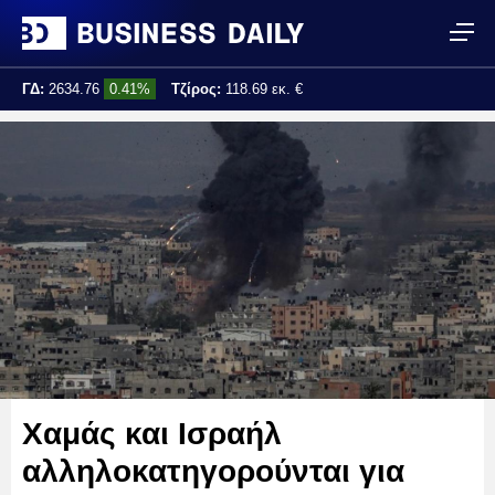
ΓΔ:
2634.76
0.41%
Τζίρος:
118.69 εκ. €
Τελ. ενημέρωση:
13:23:36
Χαμάς και Ισραήλ
αλληλοκατηγορούνται για