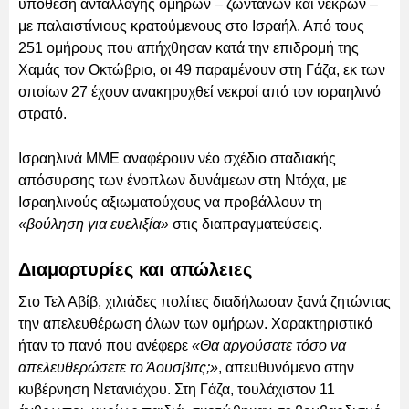
υπόθεση ανταλλαγής ομήρων – ζωντανών και νεκρών –
με παλαιστίνιους κρατούμενους στο Ισραήλ. Από τους
251 ομήρους που απήχθησαν κατά την επιδρομή της
Χαμάς τον Οκτώβριο, οι 49 παραμένουν στη Γάζα, εκ των
οποίων 27 έχουν ανακηρυχθεί νεκροί από τον ισραηλινό
στρατό.
Ισραηλινά ΜΜΕ αναφέρουν νέο σχέδιο σταδιακής
απόσυρσης των ένοπλων δυνάμεων στη Ντόχα, με
Ισραηλινούς αξιωματούχους να προβάλλουν τη
«βούληση για ευελιξία»
στις διαπραγματεύσεις.
Διαμαρτυρίες και απώλειες
Στο Τελ Αβίβ, χιλιάδες πολίτες διαδήλωσαν ξανά ζητώντας
την απελευθέρωση όλων των ομήρων. Χαρακτηριστικό
ήταν το πανό που ανέφερε
«Θα αργούσατε τόσο να
απελευθερώσετε το Άουσβιτς;»
, απευθυνόμενο στην
κυβέρνηση Νετανιάχου. Στη Γάζα, τουλάχιστον 11