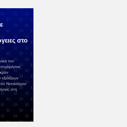
ε
γειες στο
ικά τον
επιχειρήσεις
ακρόν
 εξελίξεων
τον Νετανιάχου
ρήσεις στη