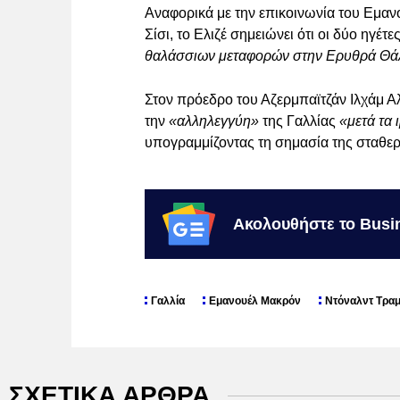
Αναφορικά με την επικοινωνία του Εμαν
Σίσι, το Ελιζέ σημειώνει ότι οι δύο ηγ
θαλάσσιων μεταφορών στην Ερυθρά Θά
Στον πρόεδρο του Αζερμπαϊτζάν Ιλχάμ Α
την
«αλληλεγγύη»
της Γαλλίας
«μετά τα
υπογραμμίζοντας τη σημασία της σταθερ
Ακολουθήστε το Busi
Γαλλία
Εμανουέλ Μακρόν
Ντόναλντ Τρα
ΣΧΕΤΙΚΑ ΑΡΘΡΑ