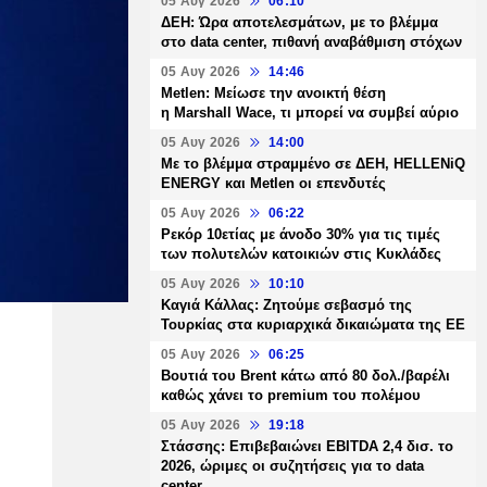
05 Αυγ 2026
06:10
ΔΕΗ: Ώρα αποτελεσμάτων, με το βλέμμα
στο data center, πιθανή αναβάθμιση στόχων
05 Αυγ 2026
14:46
Metlen: Μείωσε την ανοικτή θέση
η Marshall Wace, τι μπορεί να συμβεί αύριο
05 Αυγ 2026
14:00
Με το βλέμμα στραμμένο σε ΔΕΗ, HELLENiQ
ENERGY και Metlen οι επενδυτές
05 Αυγ 2026
06:22
Ρεκόρ 10ετίας με άνοδο 30% για τις τιμές
των πολυτελών κατοικιών στις Κυκλάδες
05 Αυγ 2026
10:10
Καγιά Κάλλας: Ζητούμε σεβασμό της
Τουρκίας στα κυριαρχικά δικαιώματα της ΕΕ
05 Αυγ 2026
06:25
Βουτιά του Brent κάτω από 80 δολ./βαρέλι
καθώς χάνει το premium του πολέμου
05 Αυγ 2026
19:18
Στάσσης: Επιβεβαιώνει EBITDA 2,4 δισ. το
2026, ώριμες οι συζητήσεις για το data
center