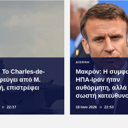
ΔΙΕΘΝΗ
 Το Charles-de-
Μακρόν: Η συμφ
φεύγει από Μ.
ΗΠΑ-Ιράν ήταν
ή, επιστρέφει
αυθόρμητη, αλλά
σωστή κατεύθυν
22:37
18 Ιουν 2026
22:53