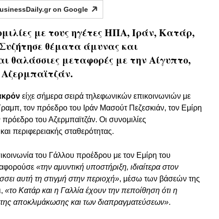
usinessDaily.gr on
Google
μιλίες με τους ηγέτες ΗΠΑ, Ιράν, Κατάρ,
 Συζήτησε θέματα άμυνας και
ι θαλάσσιες μεταφορές με την Αίγυπτο,
 Αζερμπαϊτζάν.
ακρόν
είχε σήμερα σειρά τηλεφωνικών επικοινωνιών με
ραμπ, τον πρόεδρο του Ιράν Μασούτ Πεζεσκιάν, τον Εμίρη
ν πρόεδρο του Αζερμπαϊτζάν. Οι συνομιλίες
και περιφερειακής σταθερότητας.
ικοινωνία του Γάλλου προέδρου με τον Εμίρη του
ι αφορούσε
«την αμυντική υποστήριξη, ιδιαίτερα στον
σσει αυτή τη στιγμή στην περιοχή»
, μέσω των βάσεών της
ι,
«το Κατάρ και η Γαλλία έχουν την πεποίθηση ότι η
ω της αποκλιμάκωσης και των διαπραγματεύσεων»
.