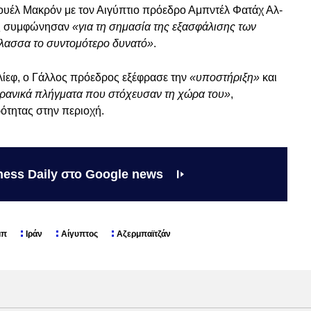
ουέλ Μακρόν με τον Αιγύπτιο πρόεδρο Αμπντέλ Φατάχ Αλ-
έτες συμφώνησαν
«για τη σημασία της εξασφάλισης των
λασσα το συντομότερο δυνατό»
.
λίεφ, ο Γάλλος πρόεδρος εξέφρασε την
«υποστήριξη»
και
 ιρανικά πλήγματα που στόχευσαν τη χώρα του»
,
ότητας στην περιοχή.
ness Daily στο Google news
μπ
Ιράν
Αίγυπτος
Αζερμπαϊτζάν