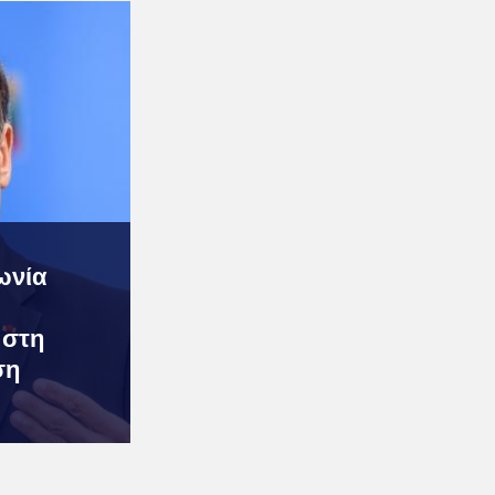
ωνία
 στη
ση