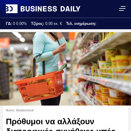
ΓΔ:
0
0.00%
Τζίρος:
0.00 εκ. €
Τελ. ενημέρωση:
Φώτο: Shutterstock
Πρόθυμοι να αλλάξουν