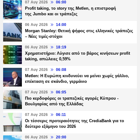
07 Αυγ 2026
06:00
Profit taking, το story της Metlen, η επιστροφή
της Jumbo και οι τράπεζες
06 Αυγ 2026
14:00
Morgan Stanley: Θετική ψήφος στις ελληνικές τράπεζες
– Νέες τιμές-στόχοι
06 Αυγ 2026
18:19
Χρηματιστήριο: Λύγισε από το βάρος κινήσεων profit
taking, απώλειες 0,59%
07 Αυγ 2026
06:08
Metlen: Η Ευρώπη κινδυνεύει να μείνει χωρίς γάλλιο,
επέκταση σε σκάνδιο, γερμάνιο
07 Αυγ 2026
06:05
Πιο κερδοφόρες οι τραπεζικές αγορές Κύπρου -
Βουλγαρίας από της Ελλάδας
07 Αυγ 2026
06:11
Οι τέσσερις προτεραιότητες της CrediaBank για το
δεύτερο εξάμηνο του 2026
06 Αυγ 2026
20:00