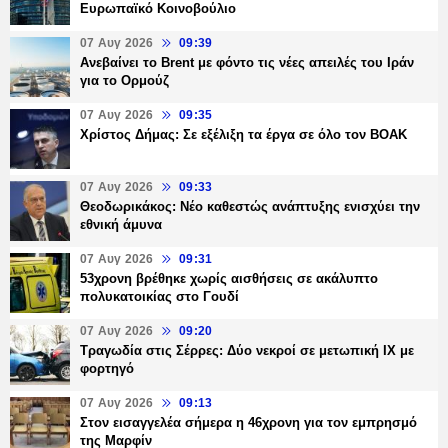
Ευρωπαϊκό Κοινοβούλιο
07 Αυγ 2026
09:39
Ανεβαίνει το Brent με φόντο τις νέες απειλές του Ιράν
για το Ορμούζ
07 Αυγ 2026
09:35
Χρίστος Δήμας: Σε εξέλιξη τα έργα σε όλο τον ΒΟΑΚ
07 Αυγ 2026
09:33
Θεοδωρικάκος: Νέο καθεστώς ανάπτυξης ενισχύει την
εθνική άμυνα
07 Αυγ 2026
09:31
53χρονη βρέθηκε χωρίς αισθήσεις σε ακάλυπτο
πολυκατοικίας στο Γουδί
07 Αυγ 2026
09:20
Τραγωδία στις Σέρρες: Δύο νεκροί σε μετωπική ΙΧ με
φορτηγό
07 Αυγ 2026
09:13
Στον εισαγγελέα σήμερα η 46χρονη για τον εμπρησμό
της Μαρφίν