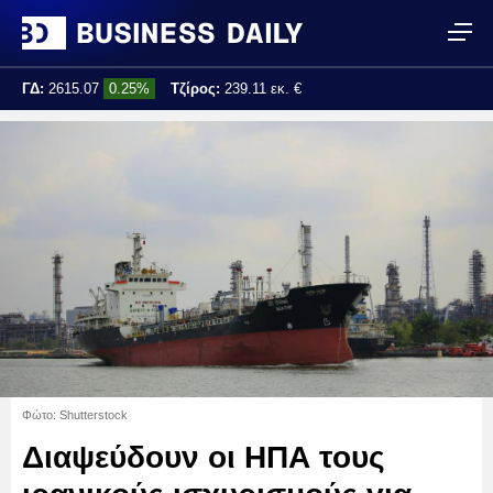
ΓΔ:
2615.07
0.25%
Τζίρος:
239.11 εκ. €
Τελ. ενημέρωση:
17:25:01
Φώτο: Shutterstock
Διαψεύδουν οι ΗΠΑ τους