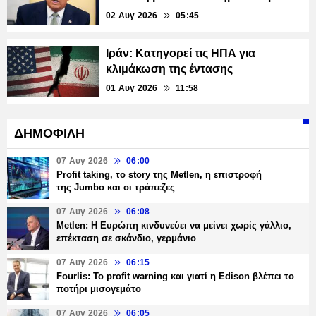
02 Αυγ 2026
05:45
Ιράν: Κατηγορεί τις ΗΠΑ για
κλιμάκωση της έντασης
01 Αυγ 2026
11:58
ΔΗΜΟΦΙΛΗ
07 Αυγ 2026
06:00
Profit taking, το story της Metlen, η επιστροφή
της Jumbo και οι τράπεζες
07 Αυγ 2026
06:08
Metlen: Η Ευρώπη κινδυνεύει να μείνει χωρίς γάλλιο,
επέκταση σε σκάνδιο, γερμάνιο
07 Αυγ 2026
06:15
Fourlis: Το profit warning και γιατί η Edison βλέπει το
ποτήρι μισογεμάτο
07 Αυγ 2026
06:05