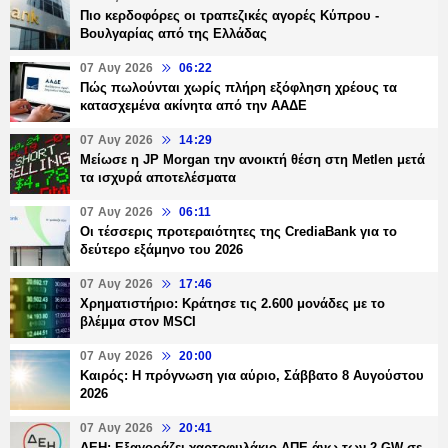
Πιο κερδοφόρες οι τραπεζικές αγορές Κύπρου -
Βουλγαρίας από της Ελλάδας
07 Αυγ 2026
06:22
Πώς πωλούνται χωρίς πλήρη εξόφληση χρέους τα
κατασχεμένα ακίνητα από την ΑΑΔΕ
07 Αυγ 2026
14:29
Μείωσε η JP Morgan την ανοικτή θέση στη Metlen μετά
τα ισχυρά αποτελέσματα
07 Αυγ 2026
06:11
Οι τέσσερις προτεραιότητες της CrediaBank για το
δεύτερο εξάμηνο του 2026
07 Αυγ 2026
17:46
Χρηματιστήριο: Κράτησε τις 2.600 μονάδες με το
βλέμμα στον MSCI
07 Αυγ 2026
20:00
Καιρός: Η πρόγνωση για αύριο, Σάββατο 8 Αυγούστου
2026
07 Αυγ 2026
20:41
ΔΕΗ: Εξαγοράζει χαρτοφυλάκιο ΑΠΕ άνω των 2 GW σε