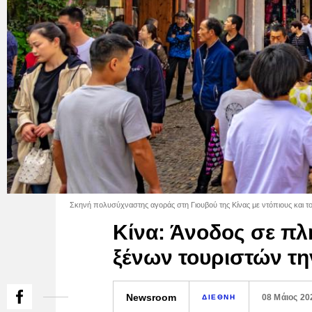
Σκηνή πολυσύχναστης αγοράς στη Γιουβού της Κίνας με ντόπιους και το
Κίνα: Άνοδος σε πλ
ξένων τουριστών τ
Newsroom
08 Μάιος 20
ΔΙΕΘΝΗ