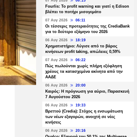
07 Αυγ 2026
06:15
Fourlis: Το profit warning και γιατί η Edison
βλέπει το ποτήρι μισογεμάτο
07 Αυγ 2026
06:11
Οι τέσσερις προτεραιότητες της CrediaBank
για το δεύτερο εξάμηνο του 2026
06 Αυγ 2026
18:19
Χρηματιστήριο: Λύγισε από το βάρος
κινήσεων profit taking, απώλειες 0,59%
07 Αυγ 2026
06:22
Πώς πωλούνται χωρίς πλήρη εξόφληση
χρέους τα κατασχεμένα ακίνητα από την
ΑΑΔΕ
06 Αυγ 2026
20:00
Καιρός: Η πρόγνωση για αύριο, Παρασκευή
7 Αυγούστου 2026
06 Αυγ 2026
19:33
Βρεττού (Credia): Στόχος η ενσωμάτωση
των νέων εξαγορών, ανοιχτή σε νέες
κινήσεις
06 Αυγ 2026
20:16
Qualco: Εξαγορά του 50,1% της Multiverse