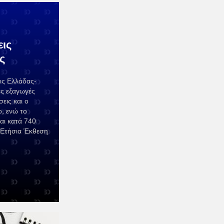
εις
ς
εις Ελλάδας-
κές εξαγωγές
εις και ο
, ενώ το
αι κατά 740
 Ετήσια Έκθεση