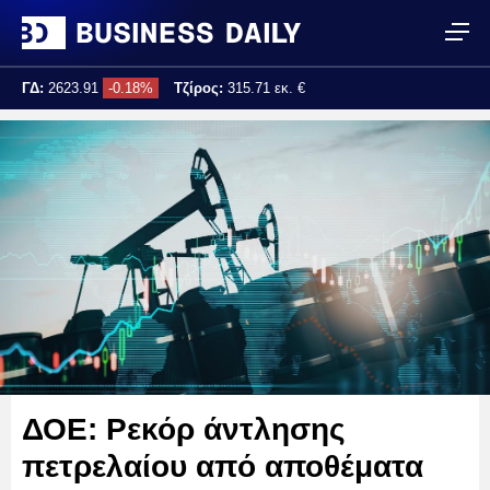
ΓΔ:
2623.91
-0.18%
Τζίρος:
315.71 εκ. €
Τελ. ενημέρωση:
17:25:04
ΔΟΕ: Ρεκόρ άντλησης
πετρελαίου από αποθέματα