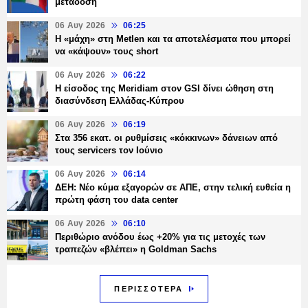
μετάδοση
06 Αυγ 2026
06:25
H «μάχη» στη Metlen και τα αποτελέσματα που μπορεί
να «κάψουν» τους short
06 Αυγ 2026
06:22
Η είσοδος της Meridiam στον GSI δίνει ώθηση στη
διασύνδεση Ελλάδας-Κύπρου
06 Αυγ 2026
06:19
Στα 356 εκατ. οι ρυθμίσεις «κόκκινων» δάνειων από
τους servicers τον Ιούνιο
06 Αυγ 2026
06:14
ΔΕΗ: Νέο κύμα εξαγορών σε ΑΠΕ, στην τελική ευθεία η
πρώτη φάση του data center
06 Αυγ 2026
06:10
Περιθώριο ανόδου έως +20% για τις μετοχές των
τραπεζών «βλέπει» η Goldman Sachs
ΠΕΡΙΣΣΟΤΕΡΑ