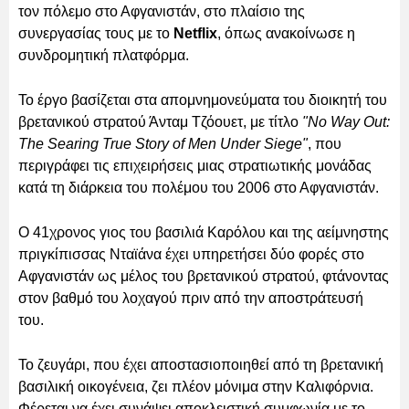
τον πόλεμο στο Αφγανιστάν, στο πλαίσιο της
συνεργασίας τους με το
Netflix
, όπως ανακοίνωσε η
συνδρομητική πλατφόρμα.
Το έργο βασίζεται στα απομνημονεύματα του διοικητή του
βρετανικού στρατού Άνταμ Τζόουετ, με τίτλο
"No Way Out:
The Searing True Story of Men Under Siege"
, που
περιγράφει τις επιχειρήσεις μιας στρατιωτικής μονάδας
κατά τη διάρκεια του πολέμου του 2006 στο Αφγανιστάν.
Ο 41χρονος γιος του βασιλιά Καρόλου και της αείμνηστης
πριγκίπισσας Νταϊάνα έχει υπηρετήσει δύο φορές στο
Αφγανιστάν ως μέλος του βρετανικού στρατού, φτάνοντας
στον βαθμό του λοχαγού πριν από την αποστράτευσή
του.
Το ζευγάρι, που έχει αποστασιοποιηθεί από τη βρετανική
βασιλική οικογένεια, ζει πλέον μόνιμα στην Καλιφόρνια.
Φέρεται να έχει συνάψει αποκλειστική συμφωνία με το