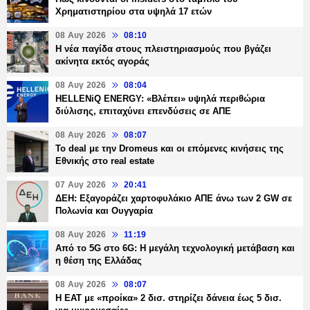
Χρηματιστηρίου στα υψηλά 17 ετών
08 Αυγ 2026
08:10
Η νέα παγίδα στους πλειστηριασμούς που βγάζει
ακίνητα εκτός αγοράς
08 Αυγ 2026
08:04
HELLENiQ ENERGY: «Βλέπει» υψηλά περιθώρια
διύλισης, επιταχύνει επενδύσεις σε ΑΠΕ
08 Αυγ 2026
08:07
Το deal με την Dromeus και οι επόμενες κινήσεις της
Εθνικής στο real estate
07 Αυγ 2026
20:41
ΔΕΗ: Εξαγοράζει χαρτοφυλάκιο ΑΠΕ άνω των 2 GW σε
Πολωνία και Ουγγαρία
08 Αυγ 2026
11:19
Από το 5G στο 6G: Η μεγάλη τεχνολογική μετάβαση και
η θέση της Ελλάδας
08 Αυγ 2026
08:07
Η ΕΑΤ με «προίκα» 2 δισ. στηρίζει δάνεια έως 5 δισ.