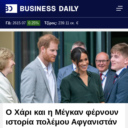
ΓΔ:
2615.07
0.25%
Τζίρος:
239.11 εκ. €
Τελ. ενημέρωση:
17:25:01
Ο Χάρι και η Μέγκαν φέρνουν
ιστορία πολέμου Αφγανιστάν