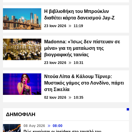
Η βιβλιοθήκη του Μπρούκλιν
διαθέτει κάρτα δανεισμού Jay-Z
23 Ιουν 2026
11:19
Madonna: «Ίσως δεν πίστευαν σε
μένα» για τη ματαίωση της
βιογραφικής ταινίας
23 Ιουν 2026
10:31
Ντούα Λίπα & Κάλουμ Τέρνερ:
Μυστικός γάμος στο Λονδίνο, πάρτι
στη Σικελία
02 Ιουν 2026
10:35
ΔΗΜΟΦΙΛΗ
08 Αυγ 2026
08:00
Πώς κινούνται οι insiders στο ταμπλό του