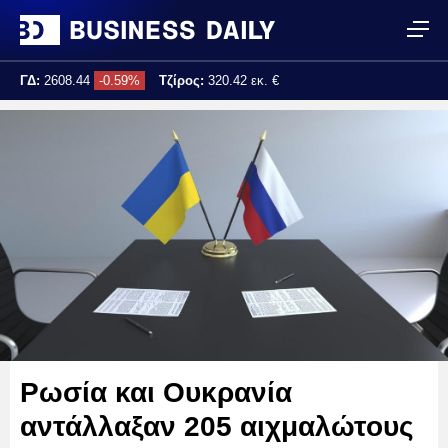
ΓΔ:
2608.44
-0.59%
Τζίρος:
320.42 εκ. €
Τελ. ενημέρωση:
17:25:02
Ρωσία και Ουκρανία
αντάλλαξαν 205 αιχμαλώτους