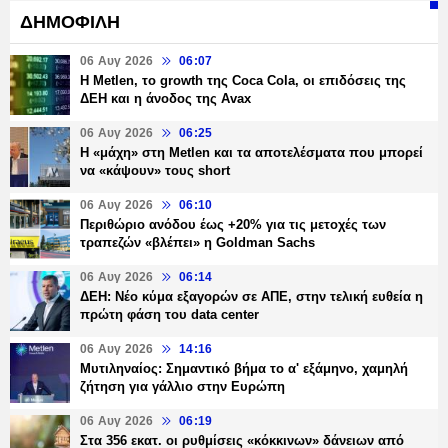
ΔΗΜΟΦΙΛΗ
06 Αυγ 2026
06:07
H Metlen, το growth της Coca Cola, οι επιδόσεις της
ΔΕΗ και η άνοδος της Avax
06 Αυγ 2026
06:25
H «μάχη» στη Metlen και τα αποτελέσματα που μπορεί
να «κάψουν» τους short
06 Αυγ 2026
06:10
Περιθώριο ανόδου έως +20% για τις μετοχές των
τραπεζών «βλέπει» η Goldman Sachs
06 Αυγ 2026
06:14
ΔΕΗ: Νέο κύμα εξαγορών σε ΑΠΕ, στην τελική ευθεία η
πρώτη φάση του data center
06 Αυγ 2026
14:16
Μυτιληναίος: Σημαντικό βήμα το α' εξάμηνο, χαμηλή
ζήτηση για γάλλιο στην Ευρώπη
06 Αυγ 2026
06:19
Στα 356 εκατ. οι ρυθμίσεις «κόκκινων» δάνειων από