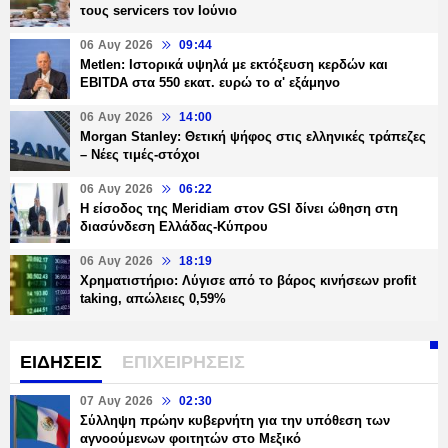
τους servicers τον Ιούνιο
06 Αυγ 2026
09:44
Metlen: Ιστορικά υψηλά με εκτόξευση κερδών και
EBITDA στα 550 εκατ. ευρώ το α' εξάμηνο
06 Αυγ 2026
14:00
Morgan Stanley: Θετική ψήφος στις ελληνικές τράπεζες
– Νέες τιμές-στόχοι
06 Αυγ 2026
06:22
Η είσοδος της Meridiam στον GSI δίνει ώθηση στη
διασύνδεση Ελλάδας-Κύπρου
06 Αυγ 2026
18:19
Χρηματιστήριο: Λύγισε από το βάρος κινήσεων profit
taking, απώλειες 0,59%
ΕΙΔΗΣΕΙΣ
ΕΠΙΧΕΙΡΗΣΕΙΣ
07 Αυγ 2026
02:30
Σύλληψη πρώην κυβερνήτη για την υπόθεση των
αγνοούμενων φοιτητών στο Μεξικό