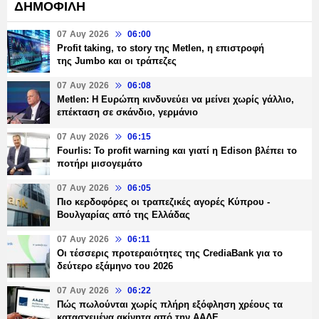
ΔΗΜΟΦΙΛΗ
07 Αυγ 2026
06:00
Profit taking, το story της Metlen, η επιστροφή
της Jumbo και οι τράπεζες
07 Αυγ 2026
06:08
Metlen: Η Ευρώπη κινδυνεύει να μείνει χωρίς γάλλιο,
επέκταση σε σκάνδιο, γερμάνιο
07 Αυγ 2026
06:15
Fourlis: Το profit warning και γιατί η Edison βλέπει το
ποτήρι μισογεμάτο
07 Αυγ 2026
06:05
Πιο κερδοφόρες οι τραπεζικές αγορές Κύπρου -
Βουλγαρίας από της Ελλάδας
07 Αυγ 2026
06:11
Οι τέσσερις προτεραιότητες της CrediaBank για το
δεύτερο εξάμηνο του 2026
07 Αυγ 2026
06:22
Πώς πωλούνται χωρίς πλήρη εξόφληση χρέους τα
κατασχεμένα ακίνητα από την ΑΑΔΕ