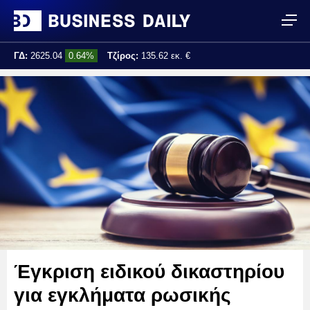
ΓΔ:
2625.04
0.64%
Τζίρος:
135.62 εκ. €
Τελ. ενημέρωση:
15:24:35
Έγκριση ειδικού δικαστηρίου
για εγκλήματα ρωσικής