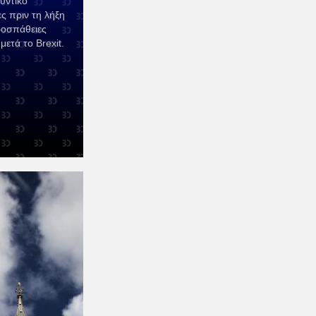
υντικό
 πριν τη λήξη
ροσπάθειες
ετά το Brexit.