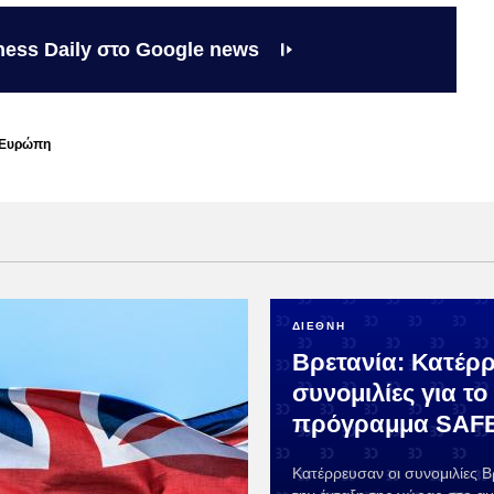
ness Daily στο Google news
Ευρώπη
ΔΙΕΘΝΗ
Βρετανία: Κατέρρ
συνομιλίες για το
πρόγραμμα SAFE
Κατέρρευσαν οι συνομιλίες Β