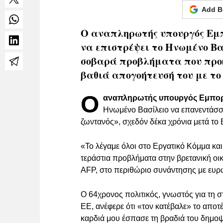
Add B
Ο αναπληρωτής υπουργός Εμπ
να επιστρέψει το Ηνωμένο Βασ
σοβαρά προβλήματα που προκά
βαθιά απογοήτευσή του με το
Ο
αναπληρωτής υπουργός Εμπορί
Ηνωμένο Βασίλειο να επανεντάσσ
ζωντανός», σχεδόν δέκα χρόνια μετά το 
«Το λέγαμε όλοι στο Εργατικό Κόμμα κα
τεράστια προβλήματα στην βρετανική οι
AFP, στο περιθώριο συνάντησης με ευρ
Ο 64χρονος πολιτικός, γνωστός για τη 
ΕΕ, ανέφερε ότι «τον κατέβαλε» το απο
καρδιά μου έσπασε τη βραδιά του δημοψη