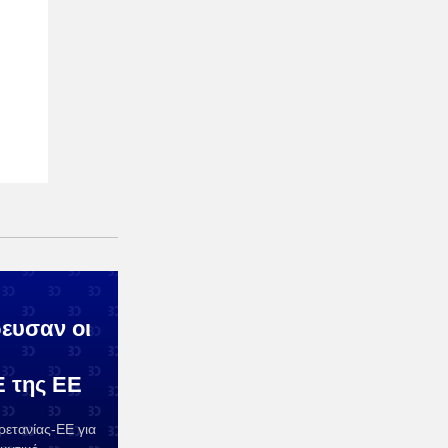
ευσαν οι
 της ΕΕ
ρετανίας-ΕΕ για