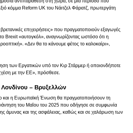
μόσια αντιπαράθεση στη χώρα, σε μια περίοδο που
δεξιό κόμμα Reform UK του Νάιτζελ Φάρατζ, πρωτεργάτη
 βρετανικές επιχειρήσεις» που πραγματοποιούν εξαγωγές
ο Brexit «αυτογκόλ», αναγνωρίζοντας ωστόσο ότι η
ροοπτική». «Δεν θα το κάνουμε φέτος το καλοκαίρι»,
νηση των Εργατικών υπό τον Κιρ Στάρμερ ή οποιονδήποτε
 σχέση με την ΕΕ», πρόσθεσε.
ς Λονδίνου – Βρυξελλών
ειο και η Ευρωπαϊκή Ένωση θα πραγματοποιήσουν τη
υνάντηση του Μαΐου του 2025 που οδήγησε σε συμφωνία
 της άμυνας και της ασφάλειας, καθώς και σε χαλάρωση των