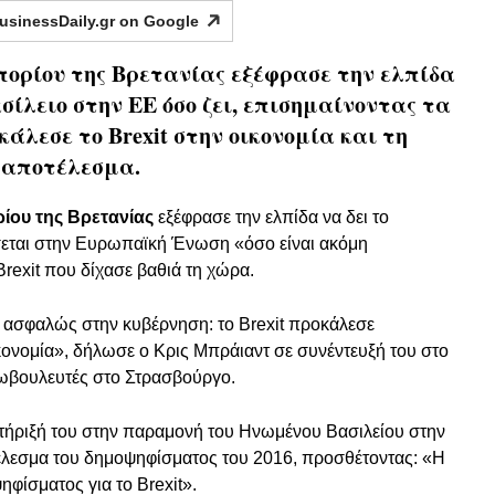
usinessDaily.gr on
Google
ορίου της Βρετανίας εξέφρασε την ελπίδα
ίλειο στην ΕΕ όσο ζει, επισημαίνοντας τα
λεσε το Brexit στην οικονομία και τη
 αποτέλεσμα.
ου της Βρετανίας
εξέφρασε την ελπίδα να δει το
εται στην Ευρωπαϊκή Ένωση «όσο είναι ακόμη
Brexit που δίχασε βαθιά τη χώρα.
ι ασφαλώς στην κυβέρνηση: το Brexit προκάλεσε
κονομία», δήλωσε ο Κρις Μπράιαντ σε συνέντευξή του στο
ωβουλευτές στο Στρασβούργο.
στήριξή του στην παραμονή του Ηνωμένου Βασιλείου στην
τέλεσμα του δημοψηφίσματος του 2016, προσθέτοντας: «Η
φίσματος για το Brexit».