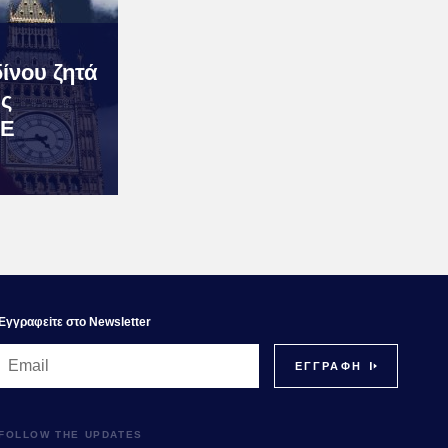
ίνου ζητά
ης
ΕΕ
Εγγραφεiτε στο Newsletter
FOLLOW THE UPDATES