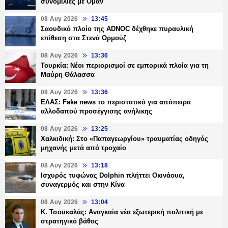
συνομιλίες με Ομάν
08 Αυγ 2026
13:45
Σαουδικό πλοίο της ADNOC δέχθηκε πυραυλική
επίθεση στα Στενά Ορμούζ
08 Αυγ 2026
13:36
Τουρκία: Νέοι περιορισμοί σε εμπορικά πλοία για τη
Μαύρη Θάλασσα
08 Αυγ 2026
13:36
ΕΛΑΣ: Fake news το περιστατικό για απόπειρα
αλλοδαπού προσέγγισης ανήλικης
08 Αυγ 2026
13:25
Χαλκιδική: Στο «Παπαγεωργίου» τραυματίας οδηγός
μηχανής μετά από τροχαίο
08 Αυγ 2026
13:18
Ισχυρός τυφώνας Dolphin πλήττει Οκινάουα,
συναγερμός και στην Κίνα
08 Αυγ 2026
13:04
Κ. Τσουκαλάς: Αναγκαία νέα εξωτερική πολιτική με
στρατηγικό βάθος