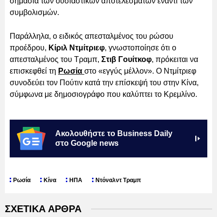
σημασία των ουσιαστικών αποτελεσμάτων έναντι των
συμβολισμών.
Παράλληλα, ο ειδικός απεσταλμένος του ρώσου
προέδρου,
Κίριλ Ντμίτριεφ
, γνωστοποίησε ότι ο
απεσταλμένος του Τραμπ,
Στιβ Γουίτκοφ
, πρόκειται να
επισκεφθεί τη
Ρωσία
στο «εγγύς μέλλον». Ο Ντμίτριεφ
συνοδεύει τον Πούτιν κατά την επίσκεψή του στην Κίνα,
σύμφωνα με δημοσιογράφο που καλύπτει το Κρεμλίνο.
Ακολουθήστε το Business Daily
στο Google news
Ρωσία
Κίνα
ΗΠΑ
Ντόναλντ Τραμπ
ΣΧΕΤΙΚΑ ΑΡΘΡΑ