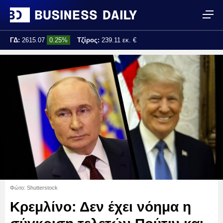
ΓΔ:
2615.07
0.25%
Τζίρος:
239.11 εκ. €
Τελ. ενημέρωση:
17:25:01
Φώτο: Shutterstock
Κρεμλίνο: Δεν έχει νόημα η