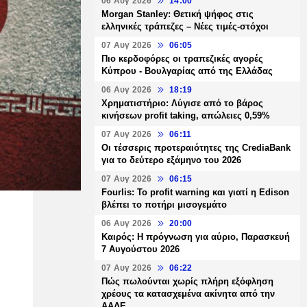
06 Αυγ 2026
14:00
Morgan Stanley: Θετική ψήφος στις
ελληνικές τράπεζες – Νέες τιμές-στόχοι
07 Αυγ 2026
06:05
Πιο κερδοφόρες οι τραπεζικές αγορές
Κύπρου - Βουλγαρίας από της Ελλάδας
06 Αυγ 2026
18:19
Χρηματιστήριο: Λύγισε από το βάρος
κινήσεων profit taking, απώλειες 0,59%
07 Αυγ 2026
06:11
Οι τέσσερις προτεραιότητες της CrediaBank
για το δεύτερο εξάμηνο του 2026
07 Αυγ 2026
06:15
Fourlis: Το profit warning και γιατί η Edison
βλέπει το ποτήρι μισογεμάτο
06 Αυγ 2026
20:00
Καιρός: Η πρόγνωση για αύριο, Παρασκευή
7 Αυγούστου 2026
07 Αυγ 2026
06:22
Πώς πωλούνται χωρίς πλήρη εξόφληση
χρέους τα κατασχεμένα ακίνητα από την
ΑΑΔΕ