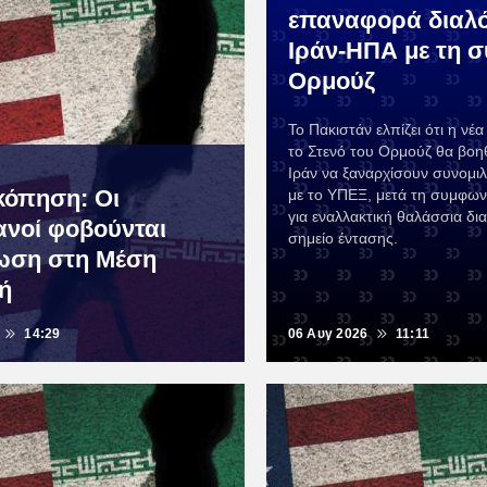
επαναφορά διαλ
Ιράν-ΗΠΑ με τη 
Ορμούζ
Το Πακιστάν ελπίζει ότι η νέ
το Στενό του Ορμούζ θα βοη
Ιράν να ξαναρχίσουν συνομι
όπηση: Οι
με το ΥΠΕΞ, μετά τη συμφων
για εναλλακτική θαλάσσια δι
ανοί φοβούνται
σημείο έντασης.
ωση στη Μέση
ή
14:29
06 Αυγ 2026
11:11