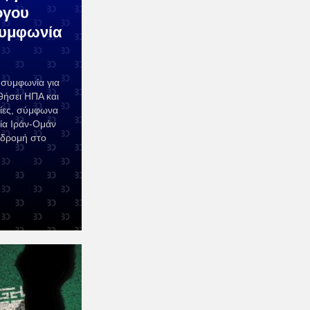
όγου
συμφωνία
α συμφωνία για
θήσει ΗΠΑ και
λίες, σύμφωνα
ία Ιράν-Ομάν
αδρομή στο