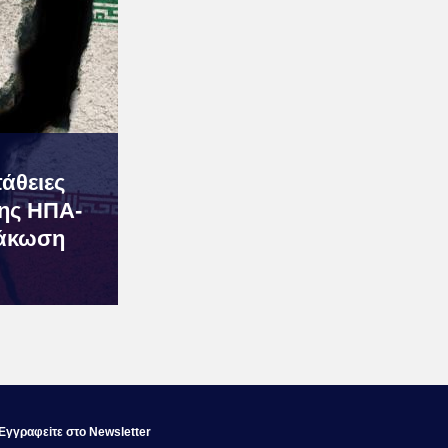
άθειες
ης ΗΠΑ-
μάκωση
Εγγραφεiτε στο Newsletter