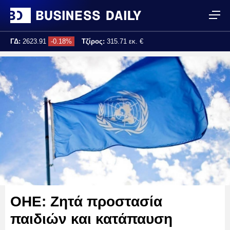
ΓΔ:
2623.91
-0.18%
Τζίρος:
315.71 εκ. €
Τελ. ενημέρωση:
17:25:04
ΟΗΕ: Ζητά προστασία
παιδιών και κατάπαυση