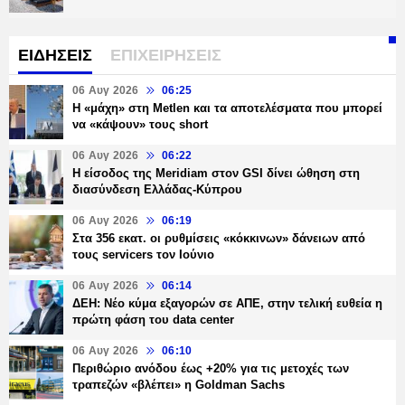
ΕΙΔΗΣΕΙΣ
ΕΠΙΧΕΙΡΗΣΕΙΣ
06 Αυγ 2026
06:25
H «μάχη» στη Metlen και τα αποτελέσματα που μπορεί
να «κάψουν» τους short
06 Αυγ 2026
06:22
Η είσοδος της Meridiam στον GSI δίνει ώθηση στη
διασύνδεση Ελλάδας-Κύπρου
06 Αυγ 2026
06:19
Στα 356 εκατ. οι ρυθμίσεις «κόκκινων» δάνειων από
τους servicers τον Ιούνιο
06 Αυγ 2026
06:14
ΔΕΗ: Νέο κύμα εξαγορών σε ΑΠΕ, στην τελική ευθεία η
πρώτη φάση του data center
06 Αυγ 2026
06:10
Περιθώριο ανόδου έως +20% για τις μετοχές των
τραπεζών «βλέπει» η Goldman Sachs