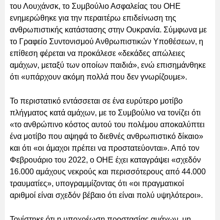
του Λουχάνσκ, το Συμβούλιο Ασφαλείας του ΟΗΕ
ενημερώθηκε για την περαιτέρω επιδείνωση της
ανθρωπιστικής κατάστασης στην Ουκρανία. Σύμφωνα με
το Γραφείο Συντονισμού Ανθρωπιστικών Υποθέσεων, η
επίθεση φέρεται να προκάλεσε «δεκάδες απώλειες
αμάχων, μεταξύ των οποίων παιδιά», ενώ επισημάνθηκε
ότι «υπάρχουν ακόμη πολλά που δεν γνωρίζουμε».
Το περιστατικό εντάσσεται σε ένα ευρύτερο μοτίβο
πλήγματος κατά αμάχων, με το Συμβούλιο να τονίζει ότι
«το ανθρώπινο κόστος αυτού του πολέμου αποκαλύπτει
ένα μοτίβο που αψηφά το διεθνές ανθρωπιστικό δίκαιο»
και ότι «οι άμαχοι πρέπει να προστατεύονται». Από τον
Φεβρουάριο του 2022, ο ΟΗΕ έχει καταγράψει «σχεδόν
16.000 αμάχους νεκρούς και περισσότερους από 44.000
τραυματίες», υπογραμμίζοντας ότι «οι πραγματικοί
αριθμοί είναι σχεδόν βέβαιο ότι είναι πολύ υψηλότεροι».
Τονίστηκε ότι η υποχρέωση προστασίας αμάχων, μη