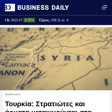
ΓΔ:
2615.07
0.25%
Τζίρος:
239.11 εκ. €
Τελ. ενημέρωση:
17:25:01
Shutterstock
Τουρκία: Στρατιώτες και