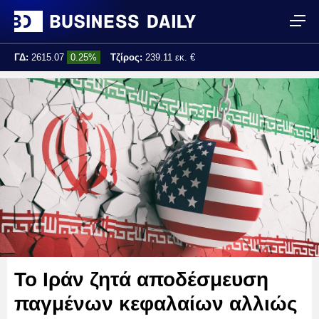
ΓΔ:
2615.07
0.25%
Τζίρος:
239.11 εκ. €
Τελ. ενημέρωση:
17:25:01
Το Ιράν ζητά αποδέσμευση
παγμένων κεφαλαίων αλλιώς