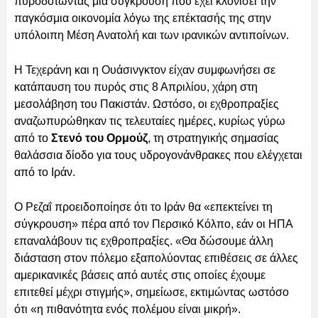
πυροδοτώντας μια σύγκρουση που έχει κλονίσει την
παγκόσμια οικονομία λόγω της επέκτασής της στην
υπόλοιπη Μέση Ανατολή και των ιρανικών αντιποίνων.
Η Τεχεράνη και η Ουάσινγκτον είχαν συμφωνήσει σε
κατάπαυση του πυρός στις 8 Απριλίου, χάρη στη
μεσολάβηση του Πακιστάν. Ωστόσο, οι εχθροπραξίες
αναζωπυρώθηκαν τις τελευταίες ημέρες, κυρίως γύρω
από το
Στενό του Ορμούζ
, τη στρατηγικής σημασίας
θαλάσσια δίοδο για τους υδρογονάνθρακες που ελέγχεται
από το Ιράν.
Ο Ρεζαΐ προειδοποίησε ότι το Ιράν θα «επεκτείνει τη
σύγκρουση» πέρα από τον Περσικό Κόλπο, εάν οι ΗΠΑ
επαναλάβουν τις εχθροπραξίες. «Θα δώσουμε άλλη
διάσταση στον πόλεμο εξαπολύοντας επιθέσεις σε άλλες
αμερικανικές βάσεις από αυτές στις οποίες έχουμε
επιτεθεί μέχρι στιγμής», σημείωσε, εκτιμώντας ωστόσο
ότι «η πιθανότητα ενός πολέμου είναι μικρή».