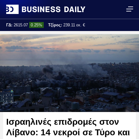
ΓΔ:
2615.07
0.25%
Τζίρος:
239.11 εκ. €
Τελ. ενημέρωση:
17:25:01
Ισραηλινές επιδρομές στον
Λίβανο: 14 νεκροί σε Τύρο και