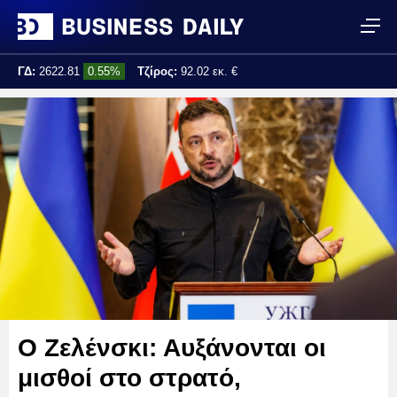
ΓΔ:
2622.81
0.55%
Τζίρος:
92.02 εκ. €
Τελ. ενημέρωση:
13:54:45
Ο Ζελένσκι: Αυξάνονται οι
μισθοί στο στρατό,