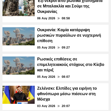
Έξι νεκροί από ρωσικά χτυπήματα
σε Μπαλακλία και Σούμι της
Ουκρανίας
06 Αυγ 2026
08:58
Ουκρανία: Καμία κατάρριψη
ρωσικών πυραύλων σε νυχτερινή
επίθεση
05 Αυγ 2026
09:27
Ρωσικές επιθέσεις σε
επιμελητειακούς στόχους στο Κίεβο
και πέριξ
05 Αυγ 2026
08:07
Ζελένσκι: Ελπίδες για ειρήνη το
φθινόπωρο μέσω πιέσεων στη
Μόσχα
03 Αυγ 2026
20:07