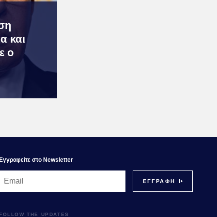
ση
α και
ε ο
Εγγραφεiτε στο Newsletter
FOLLOW THE UPDATES