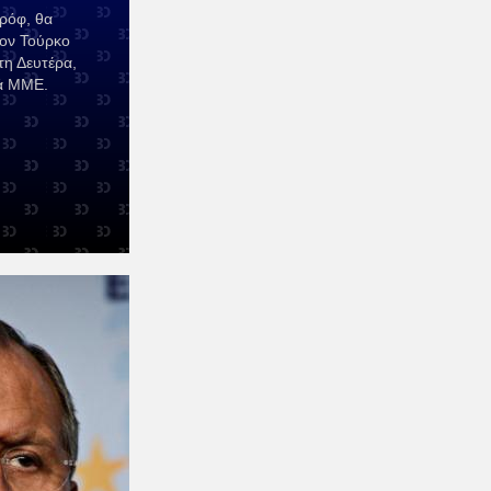
ρόφ, θα
τον Τούρκο
τη Δευτέρα,
ά ΜΜΕ.