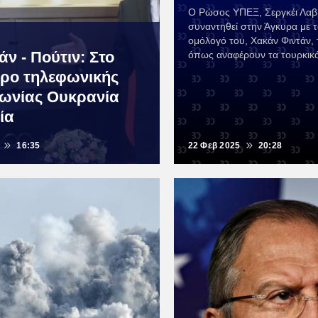
Ο Ρώσος ΥΠΕΞ, Σεργκέι Λαβ
συναντηθεί στην Άγκυρα με 
ομόλογό του, Χακάν Φιντάν, 
ν - Πούτιν: Στο
όπως αναφέρουν τα τουρκικ
τρο τηλεφωνικής
νωνίας Ουκρανία
ία
16:35
22 Φεβ 2025
20:28