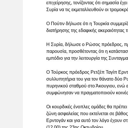
επιχείρησης, τονίζοντας ότι σημασία έχε
Συρία να τις εκμεταλλευθούν οι τρομοκρά
Ο Πούτιν δήλωσε ότι η Τουρκία συμμερίζ
διατήρησης της εδαφικής ακεραιότητας τ
Η Συρία, δήλωσε ο Ρώσος πρόεδρος, πρ
παρουσία, προσθέτοντας ότι η κατάστασ
εμπόδιο για την λειτουργία της Συνταγμ
Ο Τούρκος πρόεδρος Ρετζέπ Ταγίπ Ερντο
συλλυπητήρια του για τον θάνατο δύο 
πυρηνικού σταθμού στο Άκουγιου, ενώ εν
συμφώνησαν να πραγματοποιούν κοινές 
Οι κουρδικές ένοπλες ομάδες θα πρέπει
ζώνη ασφαλείας που εκτείνεται σε βάθος
Ερντογάν και για αυτό τον λόγο έχουν σ
(12.00) της 23ης Οκτωβρίου.