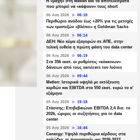
H «μάχη» στη Metlen και τα αποτελέσματα
που μπορεί να «κάψουν» τους short
06 Αυγ 2026
06:10
Περιθώριο ανόδου έως +20% για τις μετοχές
των τραπεζών «βλέπει» η Goldman Sachs
06 Αυγ 2026
06:14
ΔΕΗ: Νέο κύμα εξαγορών σε ΑΠΕ, στην
τελική ευθεία η πρώτη φάση του data center
06 Αυγ 2026
06:19
Στα 356 εκατ. οι ρυθμίσεις «κόκκινων»
δάνειων από τους servicers τον Ιούνιο
06 Αυγ 2026
09:44
Metlen: Ιστορικά υψηλά με εκτόξευση
κερδών και EBITDA στα 550 εκατ. ευρώ το α'
εξάμηνο
05 Αυγ 2026
19:18
Στάσσης: Επιβεβαιώνει EBITDA 2,4 δισ. το
2026, ώριμες οι συζητήσεις για το data
center
05 Αυγ 2026
16:44
Cenergy: Υψηλά περιθώρια κέρδους στα
καλώδια, οι προοπτικές για 2026-2027