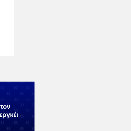
 τον
εργκέι