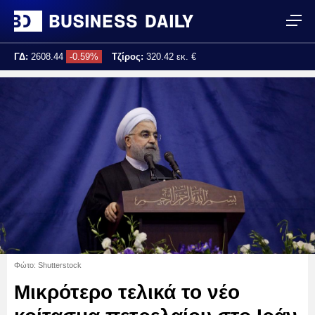
ΓΔ:
2608.44
-0.59%
Τζίρος:
320.42 εκ. €
Τελ. ενημέρωση:
17:25:02
Φώτο: Shutterstock
Μικρότερο τελικά το νέο