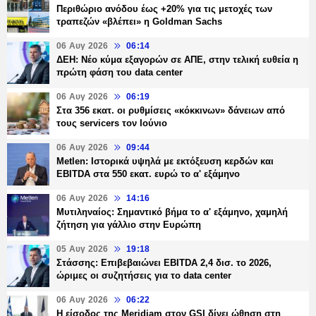
Περιθώριο ανόδου έως +20% για τις μετοχές των
τραπεζών «βλέπει» η Goldman Sachs
06 Αυγ 2026
06:14
ΔΕΗ: Νέο κύμα εξαγορών σε ΑΠΕ, στην τελική ευθεία η
πρώτη φάση του data center
06 Αυγ 2026
06:19
Στα 356 εκατ. οι ρυθμίσεις «κόκκινων» δάνειων από
τους servicers τον Ιούνιο
06 Αυγ 2026
09:44
Metlen: Ιστορικά υψηλά με εκτόξευση κερδών και
EBITDA στα 550 εκατ. ευρώ το α' εξάμηνο
06 Αυγ 2026
14:16
Μυτιληναίος: Σημαντικό βήμα το α' εξάμηνο, χαμηλή
ζήτηση για γάλλιο στην Ευρώπη
05 Αυγ 2026
19:18
Στάσσης: Επιβεβαιώνει EBITDA 2,4 δισ. το 2026,
ώριμες οι συζητήσεις για το data center
06 Αυγ 2026
06:22
Η είσοδος της Meridiam στον GSI δίνει ώθηση στη