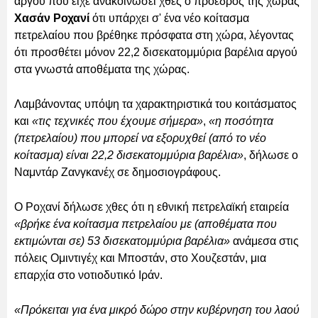
αργού που είχε ανακοινώσει χθες ο πρόεδρος της χώρας
Χασάν Ροχανί
ότι υπάρχει σ' ένα νέο κοίτασμα
πετρελαίου που βρέθηκε πρόσφατα στη χώρα, λέγοντας
ότι προσθέτει μόνον 22,2 δισεκατομμύρια βαρέλια αργού
στα γνωστά αποθέματα της χώρας.
Λαμβάνοντας υπόψη τα χαρακτηριστικά του κοιτάσματος
και
«τις τεχνικές που έχουμε σήμερα»
,
«η ποσότητα
(πετρελαίου) που μπορεί να εξορυχθεί (από το νέο
κοίτασμα) είναι 22,2 δισεκατομμύρια βαρέλια»
, δήλωσε ο
Ναμντάρ Ζανγκανέχ σε δημοσιογράφους.
Ο Ροχανί δήλωσε χθες ότι η εθνική πετρελαϊκή εταιρεία
«βρήκε ένα κοίτασμα πετρελαίου με (αποθέματα που
εκτιμώνται σε) 53 δισεκατομμύρια βαρέλια»
ανάμεσα στις
πόλεις Ομιντιγέχ και Μποστάν, στο Χουζεστάν, μια
επαρχία στο νοτιοδυτικό Ιράν.
«Πρόκειται για ένα μικρό δώρο στην κυβέρνηση του λαού