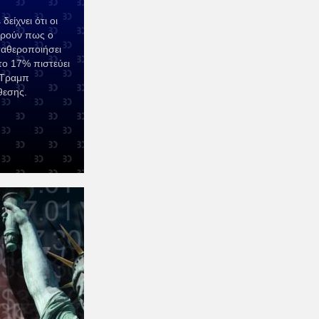
είχνει ότι οι
ωρούν πως ο
αθεροποιήσει
το 17% πιστεύει
 Τραμπ
θεσης.