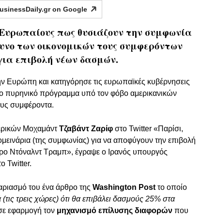
usinessDaily.gr on
Google
 Ευρωπαίους πως θυσιάζουν την συμφωνία
δυνο των οικονομικών τους συμφερόντων
για επιβολή νέων δασμών.
την Ευρώπη και κατηγόρησε τις ευρωπαϊκές κυβέρνησεις
το πυρηνικό πρόγραμμα υπό τον φόβο αμερικανικών
ους συμφέροντα.
ερικών Μοχαμάντ
Τζαβάντ Ζαρίφ
στο Twitter «Παρίσι,
μεινάρια (της συμφωνίας) για να αποφύγουν την επιβολή
ρο Ντόναλντ Τραμπ», έγραψε ο Ιρανός υπουργός
 Twitter.
γαριασμό του ένα άρθρο της
Washington Post
το οποίο
(τις τρεις χώρες) ότι θα επιβάλει δασμούς 25% στα
 σε εφαρμογή τον
μηχανισμό επίλυσης διαφορών
που