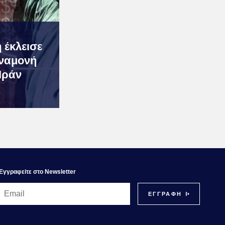
 έκλεισε
αναμονή
Ιράν
Εγγραφεiτε στο Newsletter