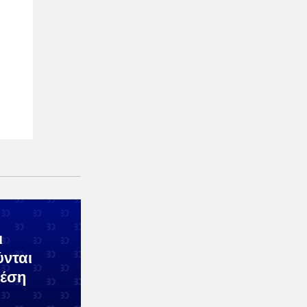
ι
ύνται
Μέση