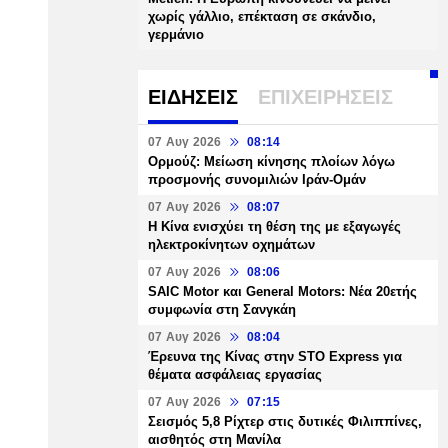
χωρίς γάλλιο, επέκταση σε σκάνδιο,
γερμάνιο
ΕΙΔΗΣΕΙΣ
ΕΠΙΧΕΙΡΗΣΕΙΣ
07 Αυγ 2026
08:14
Ορμούζ: Μείωση κίνησης πλοίων λόγω
προσμονής συνομιλιών Ιράν-Ομάν
07 Αυγ 2026
08:07
Η Κίνα ενισχύει τη θέση της με εξαγωγές
ηλεκτροκίνητων οχημάτων
07 Αυγ 2026
08:06
SAIC Motor και General Motors: Νέα 20ετής
συμφωνία στη Σανγκάη
07 Αυγ 2026
08:04
Έρευνα της Κίνας στην STO Express για
θέματα ασφάλειας εργασίας
07 Αυγ 2026
07:15
Σεισμός 5,8 Ρίχτερ στις δυτικές Φιλιππίνες,
αισθητός στη Μανίλα