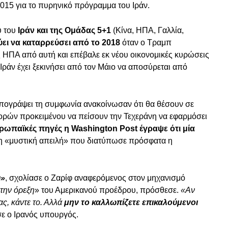
015 για το πυρηνικό πρόγραμμα του Ιράν.
ύ του
Ιράν και της Ομάδας 5+1
(Κίνα, ΗΠΑ, Γαλλία,
ύει να καταρρεύσει από το 2018
όταν ο Τραμπ
 ΗΠΑ από αυτή και επέβαλε εκ νέου οικονομικές κυρώσεις
 Ιράν έχει ξεκινήσει από τον Μάιο να αποσύρεται από
υπογράψει τη συμφωνία ανακοίνωσαν ότι θα θέσουν σε
ορών προκειμένου να πείσουν την Τεχεράνη να εφαρμόσει
ρωπαϊκές πηγές η Washington Post έγραψε ότι μία
η «μυστική απειλή» που διατύπωσε πρόσφατα η
υ»
, σχολίασε ο Ζαρίφ αναφερόμενος στον μηχανισμό
την όρεξη
» του Αμερικανού προέδρου, πρόσθεσε.
«Αν
ας, κάντε το. Αλλά
μην το καλλωπίζετε επικαλούμενοι
ισε ο Ιρανός υπουργός.