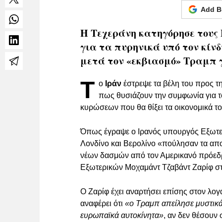
Add B
Η Τεχεράνη κατηγόρησε τους
για τα πυρηνικά υπό τον κίν
μετά τον «εκβιασμό» Τραμπ 
Τ
ο
Ιράν
έστρεψε τα βέλη του προς 
πως θυσιάζουν την συμφωνία για 
κυρώσεων που θα θίξει τα οικονομικά τ
Όπως έγραψε ο Ιρανός υπουργός Εξωτ
Λονδίνο και Βερολίνο «πούλησαν τα απο
νέων δασμών από τον Αμερικανό πρόεδ
Εξωτερικών Μοχαμάντ Τζαβάντ Ζαρίφ στο
Ο Ζαρίφ έχει αναρτήσει επίσης στον λο
αναφέρει ότι
«ο Τραμπ απείλησε μυστικά 
ευρωπαϊκά αυτοκίνητα»
, αν δεν θέσουν