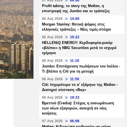
07 Αυγ 2026
06:00
Profit taking, το story της Metlen, η
επιστροφή της Jumbo και οι τράπεζες
06 Αυγ 2026
14:00
Morgan Stanley: Θετική ψήφος στις
ελληνικές τράπεζες – Νέες τιμές-στόχοι
06 Αυγ 2026
10:22
HELLENiQ ENERGY: Κερδοφορία-ρεκόρ
«βλέπει» η NBG Securities μετά το ισχυρό
τρίμηνο
06 Αυγ 2026
11:19
Jumbo: Επιτάχυνση πωλήσεων τον Ιούλιο -
Τι βλέπει η Citi για τη μετοχή
06 Αυγ 2026
11:59
Citi: Ισχυρότερο το α' εξάμηνο της Metlen -
Διατηρεί σύσταση «Buy»
06 Αυγ 2026
19:33
Βρεττού (Credia): Στόχος η ενσωμάτωση
των νέων εξαγορών, ανοιχτή σε νέες
κινήσεις
07 Αυγ 2026
06:08
Metlen: Η Ευρώπη κινδυνεύει να μείνει