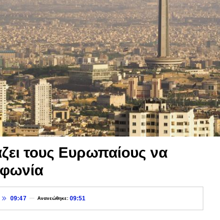
άζει τους Ευρωπαίους να
μφωνία
09:47
09:51
Ανανεώθηκε: