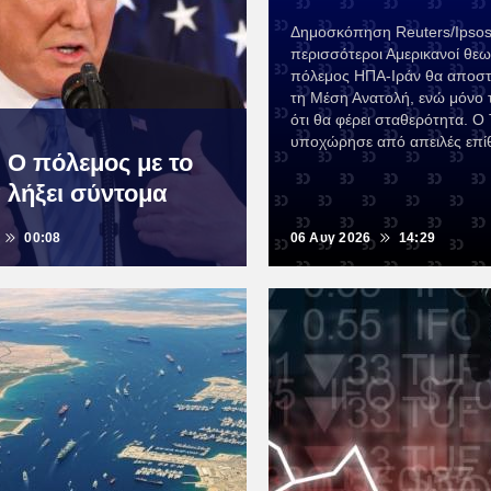
Δημοσκόπηση Reuters/Ipsos δ
περισσότεροι Αμερικανοί θε
πόλεμος ΗΠΑ-Ιράν θα αποστ
τη Μέση Ανατολή, ενώ μόνο 
ότι θα φέρει σταθερότητα. Ο
υποχώρησε από απειλές επί
 Ο πόλεμος με το
 λήξει σύντομα
00:08
06 Αυγ 2026
14:29