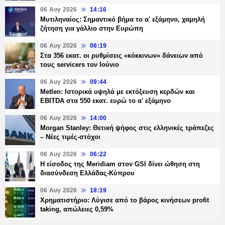
06 Αυγ 2026
14:16
Μυτιληναίος: Σημαντικό βήμα το α' εξάμηνο, χαμηλή
ζήτηση για γάλλιο στην Ευρώπη
06 Αυγ 2026
06:19
Στα 356 εκατ. οι ρυθμίσεις «κόκκινων» δάνειων από
τους servicers τον Ιούνιο
06 Αυγ 2026
09:44
Metlen: Ιστορικά υψηλά με εκτόξευση κερδών και
EBITDA στα 550 εκατ. ευρώ το α' εξάμηνο
06 Αυγ 2026
14:00
Morgan Stanley: Θετική ψήφος στις ελληνικές τράπεζες
– Νέες τιμές-στόχοι
06 Αυγ 2026
06:22
Η είσοδος της Meridiam στον GSI δίνει ώθηση στη
διασύνδεση Ελλάδας-Κύπρου
06 Αυγ 2026
18:19
Χρηματιστήριο: Λύγισε από το βάρος κινήσεων profit
taking, απώλειες 0,59%