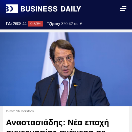
ΓΔ:
2608.44
-0.59%
Τζίρος:
320.42 εκ. €
Τελ. ενημέρωση:
17:25:02
Φώτο: Shutterstock
Αναστασιάδης: Νέα εποχή