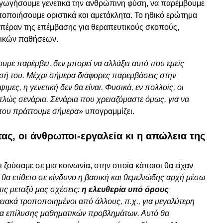
ραγωγήσουμε γενετικά την ανθρώπινη φύση, να παρέμβουμε
ποποιήσουμε οριστικά και αμετάκλητα. Το ηθικό ερώτημα
τό, πέραν της επέμβασης για θεραπευτικούς σκοπούς,
τικών παθήσεων.
υμε παρέμβει, δεν μπορεί να αλλάξει αυτό που εμείς
σή του. Μέχρι σήμερα διάφορες παρεμβάσεις στην
μες, η γενετική δεν θα είναι. Φυσικά, εν πολλοίς, οι
απλώς σενάρια. Σενάρια που χρειαζόμαστε όμως, για να
 που πράττουμε σήμερα»
υπογραμμίζει.
ας, οι άνθρωποι-εργαλεία κι η απώλεια της
 ζούσαμε σε μια κοινωνία, στην οποία κάποιοι θα είχαν
 θα ετίθετο σε κίνδυνο η βασική και θεμελιώδης αρχή μέσω
ις μεταξύ μας σχέσεις:
η ελευθερία υπό όρους
ιακά τροποποιημένοι από άλλους, π.χ., για μεγαλύτερη
τα επίλυσης μαθηματικών προβλημάτων. Αυτό θα