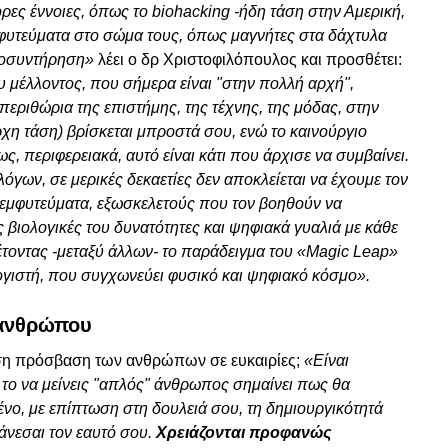
ες έννοιες, όπως το biohacking -ήδη τάση στην Αμερική,
φυτεύματα στο σώμα τους, όπως μαγνήτες στα δάχτυλα
ρυοσυντήρηση»
λέει ο δρ Χριστοφιλόπουλος και προσθέτει:
του μέλλοντος, που σήμερα είναι "στην πολλή αρχή",
 περιθώρια της επιστήμης, της τέχνης, της μόδας, στην
χη τάση) βρίσκεται μπροστά σου, ενώ το καινούργιο
ως, περιφερειακά, αυτό είναι κάτι που άρχισε να συμβαίνει.
όγων, σε μερικές δεκαετίες δεν αποκλείεται να έχουμε τον
 εμφυτεύματα, εξωσκελετούς που τον βοηθούν να
βιολογικές του δυνατότητες και ψηφιακά γυαλιά με κάθε
τοντας -μεταξύ άλλων- το παράδειγμα του «Magic Leap»
γιστή, που συγχωνεύει φυσικό και ψηφιακό κόσμο».
 ανθρώπου
ν ίση πρόσβαση των ανθρώπων σε ευκαιρίες;
«Είναι
, το να μείνεις "απλός" άνθρωπος σημαίνει πως θα
ένο, με επίπτωση στη δουλειά σου, τη δημιουργικότητά
βάνεσαι τον εαυτό σου.
Χρειάζονται προφανώς