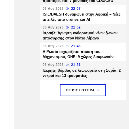
προπορεύεται 7 μονάδες του CDU/CSU
06 Αυγ 2026
22:07
ISIL/DAESH δυναμώνει στην Αφρική – Νέες
απειλές από drones και AI
06 Αυγ 2026
21:52
Ισραήλ: Άρνηση καθορισμού νέων ζωνών
απόσυρσης στον Νότιο Λίβανο
06 Αυγ 2026
21:46
Η Ρωσία ισχυρίζεται παύση του
Μηχανισμού, ΟΗΕ: 9 χώρες διαφωνούν
06 Αυγ 2026
21:31
Έκρηξη βόμβας σε λεωφορείο στη Συρία: 2
νεκροί και 13 τραυματίες
ΠΕΡΙΣΣΟΤΕΡΑ