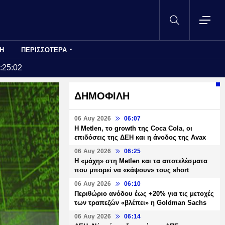
Η
ΠΕΡΙΣΣΟΤΕΡΑ
:25:02
ΔΗΜΟΦΙΛΗ
06 Αυγ 2026
06:07
H Metlen, το growth της Coca Cola, οι
επιδόσεις της ΔΕΗ και η άνοδος της Avax
06 Αυγ 2026
06:25
H «μάχη» στη Metlen και τα αποτελέσματα
που μπορεί να «κάψουν» τους short
06 Αυγ 2026
06:10
Περιθώριο ανόδου έως +20% για τις μετοχές
των τραπεζών «βλέπει» η Goldman Sachs
06 Αυγ 2026
06:14