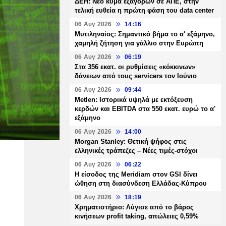
ΔΕΗ: Νέο κύμα εξαγορών σε ΑΠΕ, στην
τελική ευθεία η πρώτη φάση του data center
06 Αυγ 2026
14:16
Μυτιληναίος: Σημαντικό βήμα το α' εξάμηνο,
χαμηλή ζήτηση για γάλλιο στην Ευρώπη
06 Αυγ 2026
06:19
Στα 356 εκατ. οι ρυθμίσεις «κόκκινων»
δάνειων από τους servicers τον Ιούνιο
06 Αυγ 2026
09:44
Metlen: Ιστορικά υψηλά με εκτόξευση
κερδών και EBITDA στα 550 εκατ. ευρώ το α'
εξάμηνο
06 Αυγ 2026
14:00
Morgan Stanley: Θετική ψήφος στις
ελληνικές τράπεζες – Νέες τιμές-στόχοι
06 Αυγ 2026
06:22
Η είσοδος της Meridiam στον GSI δίνει
ώθηση στη διασύνδεση Ελλάδας-Κύπρου
06 Αυγ 2026
18:19
Χρηματιστήριο: Λύγισε από το βάρος
κινήσεων profit taking, απώλειες 0,59%