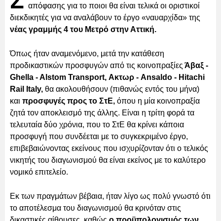
Σ
απόφασης για το ποιοι θα είναι τελικά οι οριστικοί
διεκδικητές για να αναλάβουν το έργο «ναυαρχίδα» της
νέας γραμμής 4 του Μετρό στην Αττική.
Όπως ήταν αναμενόμενο, μετά την κατάθεση
προδικαστικών προσφυγών από τις κοινοπραξίες
Άβαξ -
Ghella - Alstom Transport, Ακτωρ - Ansaldo - Hitachi
Rail Italy,
θα ακολουθήσουν (πιθανώς εντός του μήνα)
και
προσφυγές προς το ΣτΕ,
όπου η μία κοινοπραξία
ζητά τον αποκλεισμό της άλλης. Είναι η τρίτη φορά τα
τελευταία δύο χρόνια, που το ΣτΕ θα κρίνει κάποια
προσφυγή που συνδέεται με το συγκεκριμένο έργο,
επιβεβαιώνοντας εκείνους που ισχυρίζονταν ότι ο τελικός
νικητής του διαγωνισμού θα είναι εκείνος με το καλύτερο
νομικό επιτελείο.
Εκ των πραγμάτων βέβαια, ήταν λίγο ως πολύ γνωστό ότι
το αποτέλεσμα του διαγωνισμού θα κρινόταν στις
δικαστικές αίθουσες, καθώς
ο προϋπολογισμός των