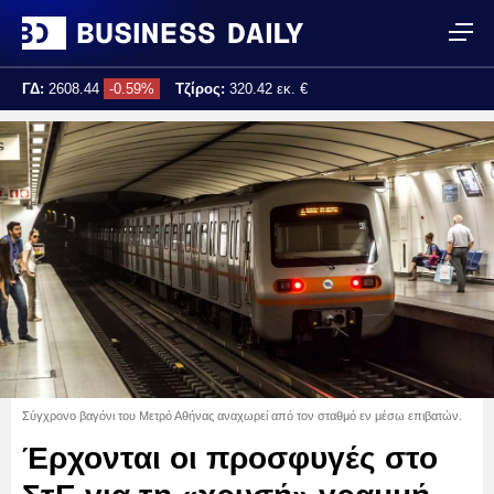
ΓΔ:
2608.44
-0.59%
Τζίρος:
320.42 εκ. €
Τελ. ενημέρωση:
17:25:02
Σύγχρονο βαγόνι του Μετρό Αθήνας αναχωρεί από τον σταθμό εν μέσω επιβατών.
Έρχονται οι προσφυγές στο