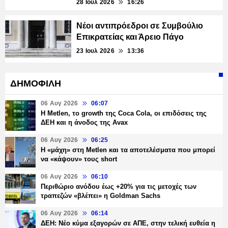
28 Ιουλ 2026
16:26
Νέοι αντιπρόεδροι σε Συμβούλιο
Επικρατείας και Άρειο Πάγο
23 Ιουλ 2026
13:36
ΔΗΜΟΦΙΛΗ
06 Αυγ 2026
06:07
H Metlen, το growth της Coca Cola, οι επιδόσεις της
ΔΕΗ και η άνοδος της Avax
06 Αυγ 2026
06:25
H «μάχη» στη Metlen και τα αποτελέσματα που μπορεί
να «κάψουν» τους short
06 Αυγ 2026
06:10
Περιθώριο ανόδου έως +20% για τις μετοχές των
τραπεζών «βλέπει» η Goldman Sachs
06 Αυγ 2026
06:14
ΔΕΗ: Νέο κύμα εξαγορών σε ΑΠΕ, στην τελική ευθεία η