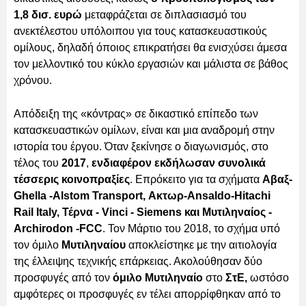
1,8 δισ. ευρώ
μεταφράζεται σε διπλασιασμό του
ανεκτέλεστου υπόλοιπου για τους κατασκευαστικούς
ομίλους, δηλαδή όποιος επικρατήσει θα ενισχύσει άμεσα
τον μελλοντικό του κύκλο εργασιών και μάλιστα σε βάθος
χρόνου.
Απόδειξη της «κόντρας» σε δικαστικό επίπεδο των
κατασκευαστικών ομίλων, είναι και μια αναδρομή στην
ιστορία του έργου. Όταν ξεκίνησε ο διαγωνισμός, στο
τέλος του
2017
,
ενδιαφέρον εκδήλωσαν συνολικά
τέσσερις κοινοπραξίες
. Επρόκειτο για τα σχήματα
Αβαξ-
Ghella -Alstom Transport, Ακτωρ-Ansaldo-Hitachi
Rail Italy, Τέρνα - Vinci - Siemens και Μυτιληναίος -
Archirodon -FCC
. Τον Μάρτιο του 2018, το σχήμα υπό
τον όμιλο
Μυτιληναίου
αποκλείστηκε με την αιτιολογία
της έλλειψης τεχνικής επάρκειας. Ακολούθησαν δύο
προσφυγές από τον
όμιλο Μυτιληναίο
στο
ΣτΕ,
ωστόσο
αμφότερες οι προσφυγές εν τέλει απορρίφθηκαν από το