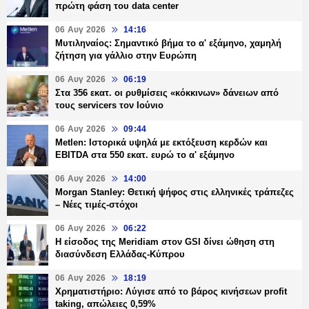
πρώτη φάση του data center
06 Αυγ 2026
14:16
Μυτιληναίος: Σημαντικό βήμα το α' εξάμηνο, χαμηλή
ζήτηση για γάλλιο στην Ευρώπη
06 Αυγ 2026
06:19
Στα 356 εκατ. οι ρυθμίσεις «κόκκινων» δάνειων από
τους servicers τον Ιούνιο
06 Αυγ 2026
09:44
Metlen: Ιστορικά υψηλά με εκτόξευση κερδών και
EBITDA στα 550 εκατ. ευρώ το α' εξάμηνο
06 Αυγ 2026
14:00
Morgan Stanley: Θετική ψήφος στις ελληνικές τράπεζες
– Νέες τιμές-στόχοι
06 Αυγ 2026
06:22
Η είσοδος της Meridiam στον GSI δίνει ώθηση στη
διασύνδεση Ελλάδας-Κύπρου
06 Αυγ 2026
18:19
Χρηματιστήριο: Λύγισε από το βάρος κινήσεων profit
taking, απώλειες 0,59%