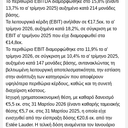
Το περιθώριο EBITDA διαμορφώθηκε στο 15,8% (έναντι
13,7% το α’ τρίμηνο 2025) αυξημένο κατά 214 μονάδες
βάσης.
Τα λειτουργικά κέρδη (EBIT) ανήλθαν σε €17,5εκ. το α’
τρίμηνο 2026, αυξημένα κατά 18,2%, σε σύγκριση με το
EBIT α’ τριμήνου 2025 που είχε διαμορφωθεί στα
€14,8εκ.
Το περιθώριο EBIT διαμορφώθηκε στο 11,9% το α’
τρίμηνο 2026, σε σύγκριση με 10,4% το α’ τρίμηνο 2025,
αυξημένο κατά 147 μονάδες βάσης, αντανακλώντας τη
βελτιωμένη λειτουργική αποτελεσματικότητα, την εστίαση
στην ανάπτυξη των κατηγοριών που αποφέρουν
υψηλότερα περιθώρια κέρδους, καθώς και τη συνετή
διαχείριση κόστους.
Ισχυρή χρηματοοικονομική θέση, με καθαρό δανεισμό
€5,5 εκ. στις 31 Μαρτίου 2026 (έναντι καθαρής ταμειακής
θέσης €5,7 εκ. στις 31 Μαρτίου 2025, η οποία είχε
ενισχυθεί από την είσπραξη δόσης €20,6 εκ. από την
Estée Lauder. Η τελική δόση αναμένεται τον Ιανουάριο