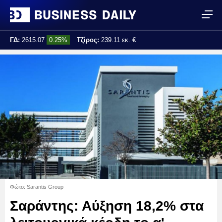
ΓΔ:
2615.07
0.25%
Τζίρος:
239.11 εκ. €
Τελ. ενημέρωση:
17:25:01
Φώτο: Sarantis Group
Σαράντης: Αύξηση 18,2% στα