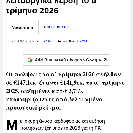
λειτουργικά κέρδη το α'
τρίμηνο 2026
Newsroom
ΕΠΙΧΕΙΡΗΣΕΙΣ
20 Απρ 2026
09:36
09:43
Ανανεώθηκε:
Add BusinessDaily.gr on
Google
Οι πωλήσεις το α’ τρίμηνο 2026 ανήλθαν
σε €147,1εκ. έναντι €141,9εκ. το α’ τρίμηνο
2025, αυξημένες κατά 3,7%,
υποστηριζόμενες από βελτιωμένο
προϊοντικό μείγμα.
Μ
ε ισχυρή άνοδο κερδοφορίας και αύξηση
πωλήσεων ξεκίνησε το 2026 για τη
ΓΡ.