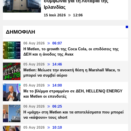
συμφωνία για τη Λοταρία της
Ιρλανδίας
15 Ιουλ 2026
12:06
ΔΗΜΟΦΙΛΗ
06 Αυγ 2026
06:07
H Metlen, το growth της Coca Cola, οι επιδόσεις της
ΔΕΗ και η άνοδος της Avax
05 Αυγ 2026
14:46
Metlen: Μείωσε την ανοικτή θέση η Marshall Wace, τι
μπορεί να συμβεί αύριο
05 Αυγ 2026
14:00
Με το βλέμμα στραμμένο σε ΔΕΗ, HELLENiQ ENERGY
και Metlen οι επενδυτές
06 Αυγ 2026
06:25
H «μάχη» στη Metlen και τα αποτελέσματα που μπορεί
να «κάψουν» τους short
05 Αυγ 2026
10:10