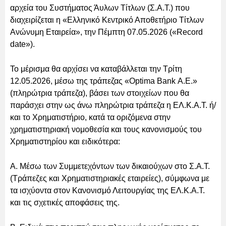
αρχεία του Συστήματος Άυλων Τίτλων (Σ.Α.Τ.) που
διαχειρίζεται η «Ελληνικό Κεντρικό Αποθετήριο Τίτλων
Ανώνυμη Εταιρεία», την Πέμπτη 07.05.2026 («Record
date»).
Το μέρισμα θα αρχίσει να καταβάλλεται την Τρίτη
12.05.2026, μέσω της τράπεζας «Optima Bank Α.Ε.»
(πληρώτρια τράπεζα), βάσει των στοιχείων που θα
παράσχει στην ως άνω πληρώτρια τράπεζα η ΕΛ.Κ.Α.Τ. ή/
και το Χρηματιστήριο, κατά τα οριζόμενα στην
χρηματιστηριακή νομοθεσία και τους κανονισμούς του
Χρηματιστηρίου και ειδικότερα:
Α. Μέσω των Συμμετεχόντων των δικαιούχων στο Σ.Α.Τ.
(Τράπεζες και Χρηματιστηριακές εταιρείες), σύμφωνα με
τα ισχύοντα στον Κανονισμό Λειτουργίας της ΕΛ.Κ.Α.Τ.
και τις σχετικές αποφάσεις της.