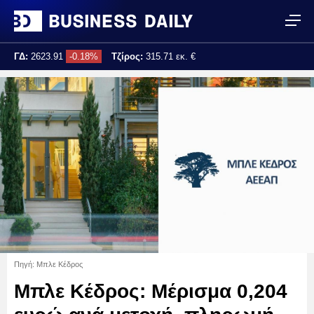
ΓΔ:
2623.91
-0.18%
Τζίρος:
315.71 εκ. €
Τελ. ενημέρωση:
17:25:04
Πηγή: Μπλε Κέδρος
Μπλε Κέδρος: Μέρισμα 0,204